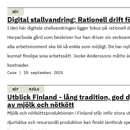
NÖT
Digital stallvandring: Rationell drift f
I den här digitala stallvandringen ligger fokus på rationel
Harparboda gård som beskriver hur han driver sin verksam
alla arbetsmoment ska bli så enkla som möjligt. De har nyli
kunnat finslipa sina arbetssätt. Jocke Anderssons måtto är 
kostnader.
Case | 10 september 2025
NÖT
MJÖLK
Utblick Finland - lång tradition, god
av mjölk och nötkött
Mjölk och nötköttsproduktionen i Finland står inför stora 
djurhälsa och resurssnål produktion kan finskt lantbruk spe