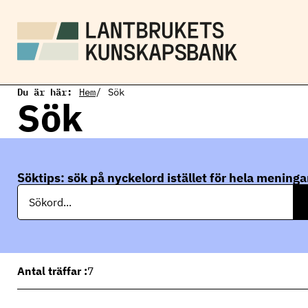
H
o
p
p
a
t
i
Du är här:
l
Hem
Sök
Sök
l
h
u
v
u
d
Söktips: sök på nyckelord istället för hela meninga
i
S
n
ö
n
k
e
h
å
l
l
Antal träffar :
7