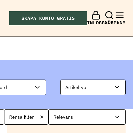
SKAPA KONTO GRATIS
SÖK
MENY
INLOGG
ord
Artikeltyp
S
Rensa filter
o
r
t
e