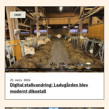
CASE
25 mars 2026
Digital stallvandring: Ladugården blev
modernt dikostall