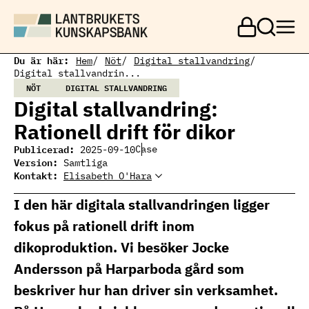
H
o
p
p
a
Du är här:
Hem
Nöt
Digital stallvandring
t
Digital stallvandrin...
i
NÖT
DIGITAL STALLVANDRING
l
Digital stallvandring:
l
h
Rationell drift för dikor
u
v
Publicerad:
Case
2025-09-10
u
Version:
Samtliga
d
Kontakt:
Elisabeth O'Hara
i
Elisabeth O'Hara
Elisabeth O'Hara
Ämnesansvarig nöt
n
elisabeth.ohara@ri.se
I den här digitala stallvandringen ligger
n
010 516 59 46
e
fokus på rationell drift inom
h
å
dikoproduktion. Vi besöker Jocke
l
l
Andersson på Harparboda gård som
beskriver hur han driver sin verksamhet.