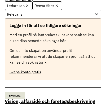
Ledarskap
Rensa filter
S
o
r
t
Logga in för att se tidigare sökningar
e
r
Med en profil på lantbruketskunskapsbank.se kan
i
du se dina senaste sökningar här.
n
g
Om du inte skapat en användarprofil
rekommenderar vi att du skapar en profil så att du
kan se din sökhistorik.
Skapa konto gratis
EKONOMI
Vision, affärsidé och företagsbeskrivning