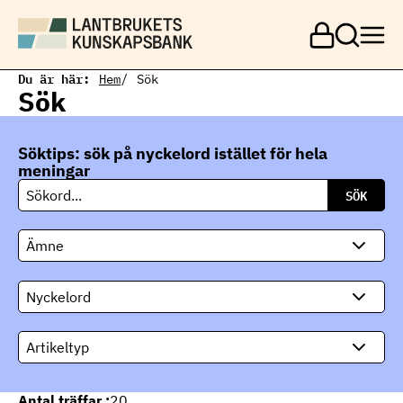
H
o
p
p
a
Du är här:
Hem
Sök
t
Sök
i
l
l
Söktips: sök på nyckelord istället för hela
h
u
meningar
v
S
u
ö
d
k
i
Ämne
n
n
e
Nyckelord
h
å
l
Artikeltyp
l
Antal träffar :
20