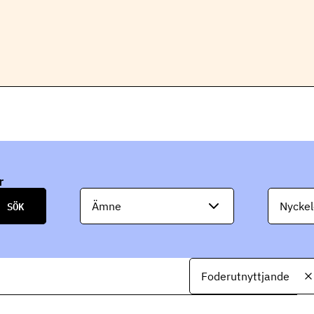
r
Ämne
Nyckel
Foderutnyttjande