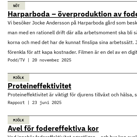
NÖT
Harparboda – överproduktion av fod
Vi besöker Jocke Andersson på Harparboda gård som beskr
man med en rationell drift där alla arbetsmoment ska bli så 
korna och med det har de kunnat finslipa sina arbetssätt. 
förenkla för att kapa kostnader. Filmen är en del av en digit
Podd/TV | 20 november 2025
MJÖLK
Proteineffektivitet
Proteineffektivitet är viktigt för djurens tillväxt och häl
Rapport | 23 juni 2025
MJÖLK
Avel för fodereffektiva kor
Vad innebär fodereffektivitet egentligen – och hur kan avel 