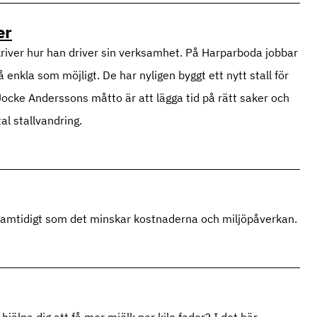
er
iver hur han driver sin verksamhet. På Harparboda jobbar
enkla som möjligt. De har nyligen byggt ett nytt stall för
Jocke Anderssons måtto är att lägga tid på rätt saker och
al stallvandring.
sa, samtidigt som det minskar kostnaderna och miljöpåverkan.
hjälpa dig att få mer mjölk per kilo foder? I det här