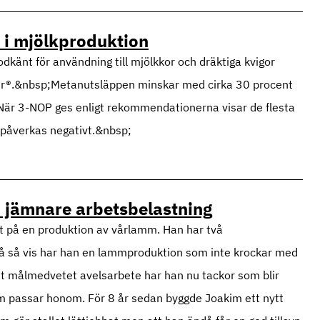
 i mjölkproduktion
dkänt för användning till mjölkkor och dräktiga kvigor
r®.&nbsp;Metanutsläppen minskar med cirka 30 procent
är 3-NOP ges enligt rekommendationerna visar de flesta
te påverkas negativt.&nbsp;
n jämnare arbetsbelastning
at på en produktion av vårlamm. Han har två
 På så vis har han en lammproduktion som inte krockar med
t målmedvetet avelsarbete har han nu tackor som blir
om passar honom. För 8 år sedan byggde Joakim ett nytt