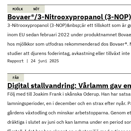
MJÖLK
NÖT
Bovaer®/3-Nitrooxypropanol (3-NOP)
3-Nitrooxypropanol (3-NOP)&nbsp;är ett tillskott som är go
inom EU sedan februari 2022 under produktnamnet Bovae
hos mjölkkor som utfodras rekommenderad dos Bovaer®. N
studier att djurens foderintag, avkastning eller tillväxt in
Rapport | 24 juni 2025
FÅR
Digital stallvandring: Vårlamm gav e
Följ med till Joakim Frank i skånska Oderup. Han har sats
lamningsperioder, en i december och en strax efter nyår.
gårdens växtodling och minskar arbetstopparna. Genom et
dräktiga i slutet av juni och kan lamma under en period s