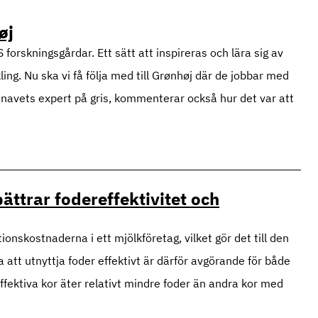
øj
rskningsgårdar. Ett sätt att inspireras och lära sig av
ng. Nu ska vi få följa med till Grønhøj där de jobbar med
snavets expert på gris, kommenterar också hur det var att
ättrar fodereffektivitet och
onskostnaderna i ett mjölkföretag, vilket gör det till den
att utnyttja foder effektivt är därför avgörande för både
ektiva kor äter relativt mindre foder än andra kor med