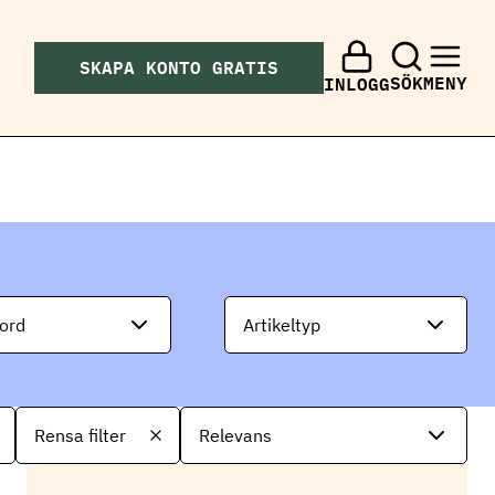
SKAPA KONTO GRATIS
SÖK
MENY
INLOGG
ord
Artikeltyp
S
Rensa filter
o
r
t
e