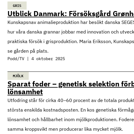
GRIS
Utblick Danmark: Försöksgård Grønh
Kunskapsnav animalieproduktion har besökt danska SEGES fo
hur våra danska grannar jobbar med innovation och utveckli
praktiska försök i grisproduktion. Maria Eriksson, Kunskap
se gården på plats.
Podd/TV | 4 oktober 2025
MJÖLK
Sparat foder – genetisk selektion förb
lönsamhet
Utfodring står för cirka 40–60 procent av de totala produkti
största enskilda kostnadsposten. En kos genetiska förmåga 
lönsamhet och hållbarhet inom mjölkproduktionen. Fodereff
samma kroppsvikt men producerar lika mycket mjölk.