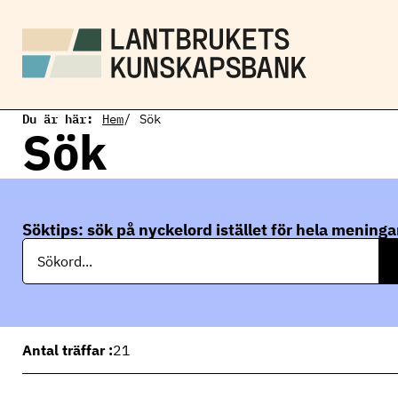
H
o
p
p
a
t
i
Du är här:
l
Hem
Sök
Sök
l
h
u
v
u
d
Söktips: sök på nyckelord istället för hela meninga
i
S
n
ö
n
k
e
h
å
l
l
Antal träffar :
21