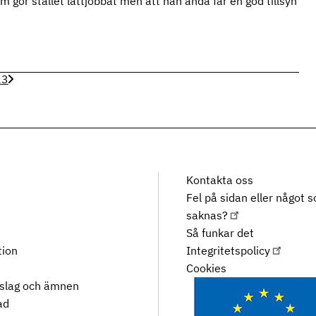
m gör stallet lättjobbat men att han ändå får en god tillsyn
2
3
Kontakta oss
Fel på sidan eller något 
saknas?
Så funkar det
tion
Integritetspolicy
Cookies
rslag och ämnen
ad