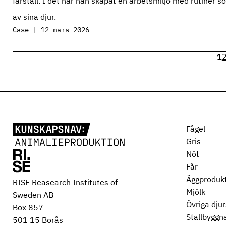
fårstall. I det har han skapat en arbetsmiljö med rutiner so
av sina djur.
Case | 12 mars 2026
1
Fågel
Gris
Nöt
Får
Äggproduk
RISE Reasearch Institutes of
Mjölk
Sweden AB
Övriga dju
Box 857
Stallbyggn
501 15 Borås