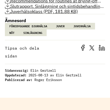
och sinperiod för mjölkkor (PDF, 277.05 KB)
Recommendations for routines at drying-off
and the dry period for dairy cows (PDF, 283.39
Slutrapport. Sinläggning och sintidsbehandling
KB)
av mjölkkor (PDF, 1.19 MB)
Juverhälsoklass (PDF, 181.88 KB)
Ämnesord
FÖREBYGGANDE DJURHÄLSA
JUVER
JUVERHÄLSA
NÖT
SINLÄGGNING
Tipsa och dela
sidan
Sidansvarig:
Elin Gertzell
Uppdaterad:
2025-08-13
av Elin Gertzell
Publicerad av:
Roger Eriksson