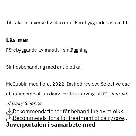
Tillbaka till översiktssidan om ”Förebyggande av mastit”
Läs mer
Förebyggande av mastit - sinläggning
Sintidsbehandling med antibiotika
McCubbin med flera. 2022. I
nvited review: Selective use
of antimicrobials in dairy cattle at drying-off
.
Journal
of Dairy Science
.
Rekommendationer för behandling av mjölkkor
med intern spenförslutare vid sinläggning (PDF,
Recommendations for treatment of dairy cows
358.48 KB)
with internal teat sealants at drying-off (PDF,
Juverportalen i samarbete med
369.14 KB)