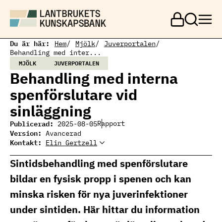
H
o
p
p
a
Du är här:
Hem
Mjölk
Juverportalen
t
Behandling med inter...
i
MJÖLK
JUVERPORTALEN
l
Behandling med interna
l
h
spenförslutare vid
u
v
sinläggning
u
d
Publicerad:
Rapport
2025-08-05
i
Version:
Avancerad
n
Kontakt:
Elin Gertzell
Elin Gertzell
n
Ämnesansvarig
Elin Gertzell, expert
e
mjölkproduktion
mjölkproduktion
Sintidsbehandling med spenförslutare
h
elin.gertzell@ri.se
010 516 57 74
å
bildar en fysisk propp i spenen och kan
l
l
minska risken för nya juverinfektioner
under sintiden. Här hittar du information