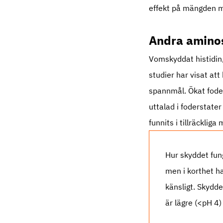
effekt på mängden mj
Andra amino
Vomskyddat histidin, 
studier har visat at
spannmål. Ökat fode
uttalad i foderstate
funnits i tillräcklig
Hur skyddet fun
men i korthet h
känsligt. Skydd
är lägre (<pH 4