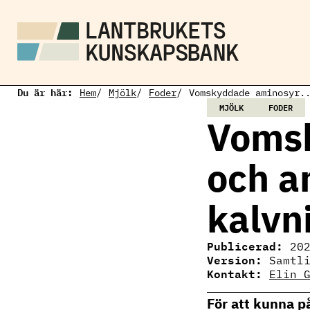
H
o
p
p
a
t
i
Du är här:
l
Hem
Mjölk
Foder
Vomskyddade aminosyr.
l
MJÖLK
FODER
h
Voms
u
v
u
och a
d
i
n
kalvn
n
e
h
å
Publicerad:
20
l
Version:
Samtl
l
Kontakt:
Elin 
Elin Gertzell
Ämnesansvarig
För att kunna p
mjölkproduktion