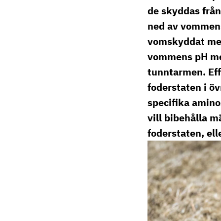
elin.gertzell@ri.
de skyddas från
010 516 57 74
ned av vommens
vomskyddat meti
vommens pH men 
tunntarmen. Eff
foderstaten i öv
specifika amino
vill bibehålla 
foderstaten, el