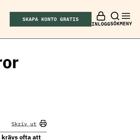
SKAPA KONTO GRATIS
SÖK
MENY
INLOGG
ror
Skriv ut
 krävs ofta att