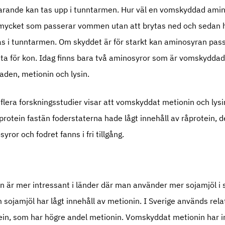
farande kan tas upp i tunntarmen. Hur väl en vomskyddad amin
 mycket som passerar vommen utan att brytas ned och sedan
s i tunntarmen. Om skyddet är för starkt kan aminosyran pas
ta för kon. Idag finns bara två aminosyror som är vomskydda
den, metionin och lysin.
lera forskningsstudier visar att vomskyddat metionin och lysi
protein fastän foderstaterna hade lågt innehåll av råprotein, d
yror och fodret fanns i fri tillgång.
är mer intressant i länder där man använder mer sojamjöl i s
 sojamjöl har lågt innehåll av metionin. I Sverige används relati
ein, som har högre andel metionin. Vomskyddat metionin har i