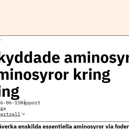
..
kyddade aminosy
minosyror kring
ing
26-06-15
Rapport
iga
Gertzell
Elin Gertzell, expert
mjölkproduktion
åverka enskilda essentiella aminosyror via foder