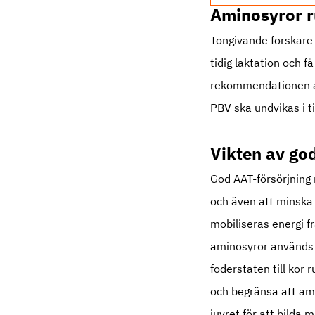
Aminosyror r
Tongivande forskare m
tidig laktation och f
rekommendationen att
PBV ska undvikas i ti
Vikten av go
God AAT-försörjning r
och även att minska 
mobiliseras energi f
aminosyror används b
foderstaten till kor
och begränsa att am
juvret för att bilda m