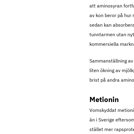
att aminosyran fort
av kon beror på hur
sedan kan absorbera
tunntarmen utan nyt
kommersiella markna
Sammanställning av f
liten ökning av mjölk
brist på andra aminos
Metionin
Vomskyddat metionin 
än i Sverige eftersom
stället mer rapsprot