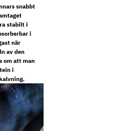
annars snabbt
ramtaget
a stabilt i
sorberbar i
gast när
eln av den
la om att man
ein i
 kalvning.