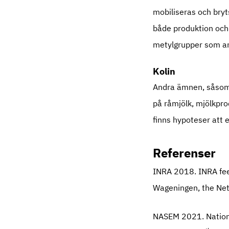
mobiliseras och bryts
både produktion och
metylgrupper som a
Kolin
Andra ämnen, såsom b
på råmjölk, mjölkpr
finns hypoteser att 
Referenser
INRA 2018. INRA fee
Wageningen, the Net
NASEM 2021. Nationa