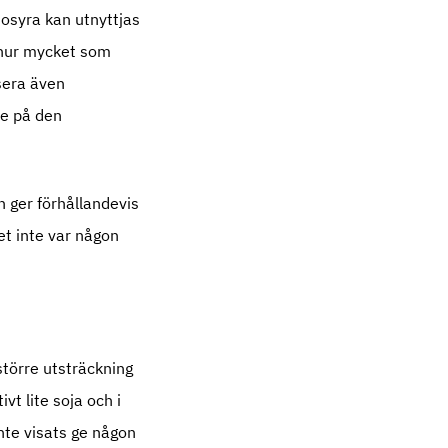
osyra kan utnyttjas
 hur mycket som
sera även
de på den
n ger förhållandevis
et inte var någon
törre utsträckning
vt lite soja och i
nte visats ge någon