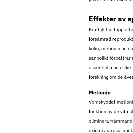
Effekter av 
Kraftigt hulltapp ef
försämrad reprodukt
kolin, metionin och hi
sannolikt förbättrar
essentiella och icke
forskning om de även
Metionin
Vomskyddat metionin t
funktion av de vita 
eliminera främmande 
oxidativ stress inne