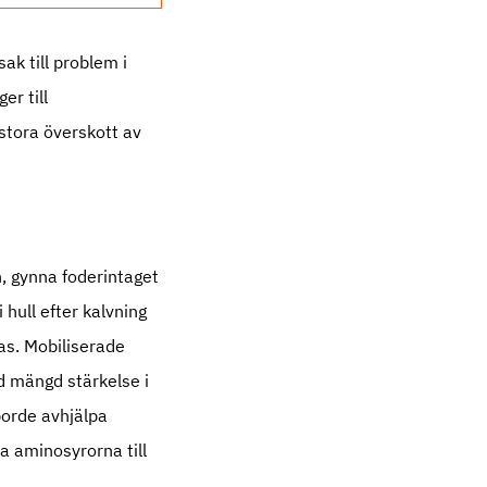
ak till problem i
er till
stora överskott av
n, gynna foderintaget
hull efter kalvning
as. Mobiliserade
d mängd stärkelse i
borde avhjälpa
a aminosyrorna till