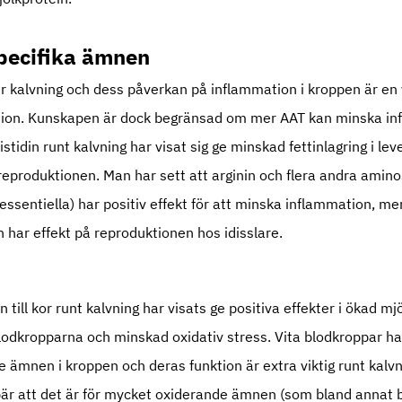
specifika ämnen
ter kalvning och dess påverkan på inflammation i kroppen är en 
ion. Kunskapen är dock begränsad om mer AAT kan minska inf
stidin runt kalvning har visat sig ge minskad fettinlagring i lever
 reproduktionen. Man har sett att arginin och flera andra amin
-essentiella) har positiv effekt för att minska inflammation, m
 har effekt på reproduktionen hos idisslare.
ill kor runt kalvning har visats ge positiva effekter i ökad mj
blodkropparna och minskad oxidativ stress. Vita blodkroppar ha
ämnen i kroppen och deras funktion är extra viktig runt kalv
bär att det är för mycket oxiderande ämnen (som bland annat b