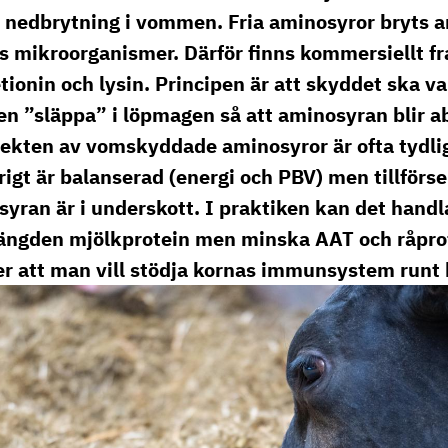
se
 nedbrytning i vommen. Fria aminosyror bryts 
 mikroorganismer. Därför finns kommersiellt f
onin och lysin. Principen är att skyddet ska var
”släppa” i löpmagen så att aminosyran blir ab
ekten av vomskyddade aminosyror är ofta tydli
rigt är balanserad (energi och PBV) men tillförs
syran är i underskott. I praktiken kan det hand
mängden mjölkprotein men minska AAT och råprot
ler att man vill stödja kornas immunsystem runt