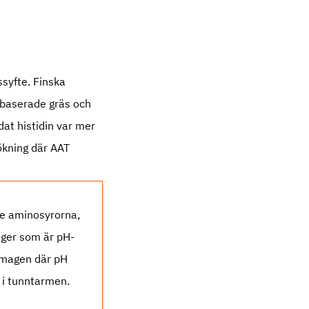
ssyfte. Finska
r baserade gräs och
at histidin var mer
ökning där AAT
de aminosyrorna,
ager som är pH-
öpmagen där pH
a i tunntarmen.