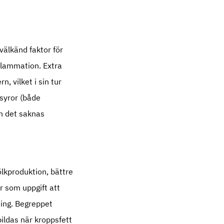
välkänd faktor för
lammation. Extra
n, vilket i sin tur
osyror (både
en det saknas
ölkproduktion, bättre
r som uppgift att
ning. Begreppet
ildas när kroppsfett