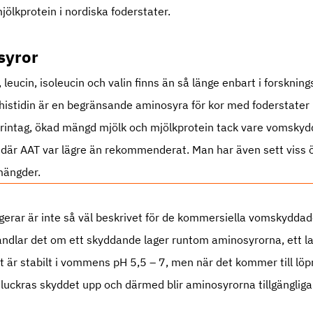
ölkprotein i nordiska foderstater.
syror
leucin, isoleucin och valin finns än så länge enbart i forskning
t histidin är en begränsande aminosyra för kor med foderstate
rintag, ökad mängd mjölk och mjölkprotein tack vare vomskydd
r där AAT var lägre än rekommenderat. Man har även sett viss 
a mängder.
gerar är inte så väl beskrivet för de kommersiella vomskydda
andlar det om ett skyddande lager runtom aminosyrorna, ett l
et är stabilt i vommens pH 5,5 – 7, men när det kommer till l
) luckras skyddet upp och därmed blir aminosyrorna tillgänglig