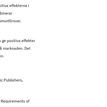
itiva effekterna i
donerar
mmunförsvar.
 ge positiva effekter
 på marknaden. Det
en.
c Publishers,
t Requirements of