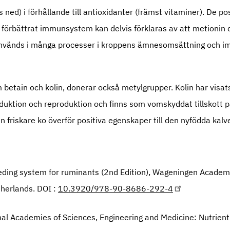
 ned) i förhållande till antioxidanter (främst vitaminer). De pos
 förbättrat immunsystem kan delvis förklaras av att metionin 
nvänds i många processer i kroppens ämnesomsättning och i
etain och kolin, donerar också metylgrupper. Kolin har visats
oduktion och reproduktion och finns som vomskyddat tillskott
en friskare ko överför positiva egenskaper till den nyfödda kalv
ding system for ruminants (2nd Edition), Wageningen Academi
herlands. DOI :
10.3920/978-90-8686-292-4
l Academies of Sciences, Engineering and Medicine: Nutrien