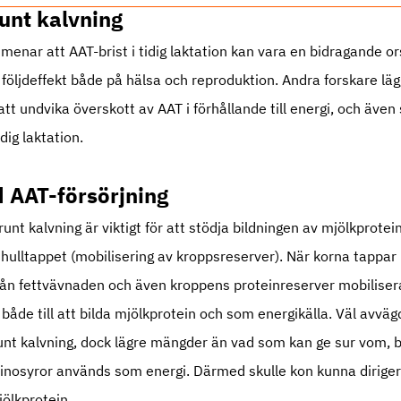
unt kalvning
enar att AAT-brist i tidig laktation kan vara en bidragande ors
å följdeffekt både på hälsa och reproduktion. Andra forskare lägg
 undvika överskott av AAT i förhållande till energi, och även 
dig laktation.
d AAT-försörjning
unt kalvning är viktigt för att stödja bildningen av mjölkprotei
hulltappet (mobilisering av kroppsreserver). När korna tappar i 
rån fettvävnaden och även kroppens proteinreserver mobiliser
åde till att bilda mjölkprotein och som energikälla. Väl avväg
 runt kalvning, dock lägre mängder än vad som kan ge sur vom, 
inosyror används som energi. Därmed skulle kon kunna diriger
jölkprotein.