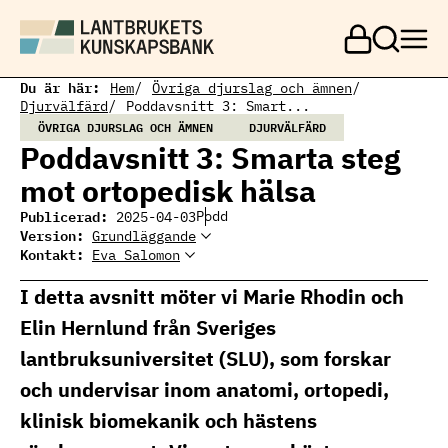
H
o
p
p
a
Du är här:
Hem
Övriga djurslag och ämnen
t
Djurvälfärd
Poddavsnitt 3: Smart...
i
ÖVRIGA DJURSLAG OCH ÄMNEN
DJURVÄLFÄRD
l
Poddavsnitt 3: Smarta steg
l
h
mot ortopedisk hälsa
u
v
Publicerad:
Podd
2025-04-03
u
Version:
Grundläggande
d
Kontakt:
Eva Salomon
Eva Salomon
i
Ämnesansvarig får och
Eva Salomon
n
lamm
I detta avsnitt möter vi Marie Rhodin och
n
eva.salomon@ri.se
e
010 516 69 61
Elin Hernlund från Sveriges
h
å
lantbruksuniversitet (SLU), som forskar
l
l
och undervisar inom anatomi, ortopedi,
klinisk biomekanik och hästens