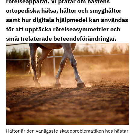
rörelseapparat. Vi pratar om hästens
ortopediska hälsa, hältor och smyghältor
samt hur digitala hjälpmedel kan användas
för att upptäcka rörelseasymmetrier och
smärtrelaterade beteendeförändringar.
Hältor är den vanligaste skadeproblematiken hos hästar