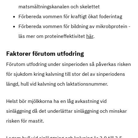
matsmältningskanalen och skelettet
Förbereda vommen för kraftigt ökat foderintag
Förbereda vommen för bildning av mikrobprotein -
läs mer om proteineffektivitet
här
.
Faktorer förutom utfodring
Förutom utfodring under sinperioden så påverkas risken
för sjukdom kring kalvning till stor del av sinperiodens
längd, hull vid kalvning och laktationsnummer.
Helst bör mjölkkorna ha en låg avkastning vid
sinläggning då det underlättar sinläggning och minskar
risken för mastit.
Lagom hull vid sinläggning och kalvning är 3,0 till 3,5