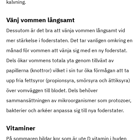
kalvning.
Vänj vommen långsamt
Dessutom är det bra att vänja vommen långsamt vid
mer stärkelse i foderstaten. Det tar vanligen omkring en
månad för vommen att vänja sig med en ny foderstat.
Dels ökar vommens totala yta genom tillväxt av
papillerna (knottror) vilket i sin tur öka förmågan att ta
upp fria fettsyror (propionsyra, smörsyra och ättiksyra)
över vomväggen till blodet. Dels behöver
sammansättningen av mikroorganismer som protozoer,
bakterier och arkéer anpassa sig till nya foderstater.
Vitaminer
På sommaren bildar kor som är ute D vitamin i huden