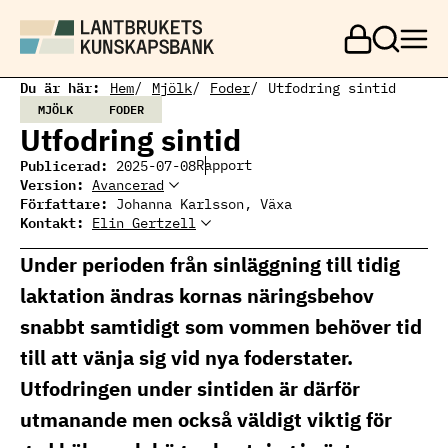
H
o
p
p
a
Du är här:
Hem
Mjölk
Foder
Utfodring sintid
t
MJÖLK
FODER
i
Utfodring sintid
l
l
Publicerad:
Rapport
2025-07-08
h
Version:
Avancerad
u
Författare:
Johanna Karlsson, Växa
v
Kontakt:
Elin Gertzell
u
Elin Gertzell
Ämnesansvarig
Elin Gertzell, expert
d
mjölkproduktion
mjölkproduktion
i
Under perioden från sinläggning till tidig
elin.gertzell@ri.se
n
010 516 57 74
laktation ändras kornas näringsbehov
n
e
snabbt samtidigt som vommen behöver tid
h
å
till att vänja sig vid nya foderstater.
l
Utfodringen under sintiden är därför
l
utmanande men också väldigt viktig för