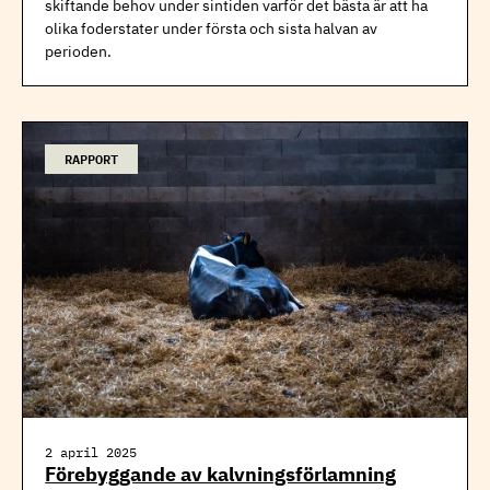
skiftande behov under sintiden varför det bästa är att ha
olika foderstater under första och sista halvan av
perioden.
RAPPORT
2 april 2025
Förebyggande av kalvningsförlamning