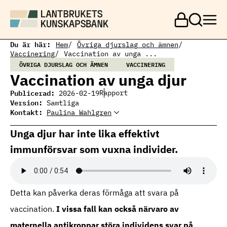
H
o
p
p
a
Du är här:
Hem
Övriga djurslag och ämnen
t
Vaccinering
Vaccination av unga ...
i
ÖVRIGA DJURSLAG OCH ÄMNEN
VACCINERING
l
Vaccination av unga djur
l
h
Publicerad:
Rapport
2026-02-19
u
Version:
Samtliga
v
Kontakt:
Paulina Wahlgren
u
Paulina Wahlgren
Paulina Wahlgren, expert
d
Ämnesansvarig fjäderfä
fjäderfä
paulina.wahlgren@ri.se
i
Unga djur har inte lika effektivt
010 251 38 57
n
immunförsvar som vuxna individer.
n
e
h
å
l
Detta kan påverka deras förmåga att svara på
l
vaccination.
I vissa fall kan också närvaro av
maternella antikroppar störa individens svar på