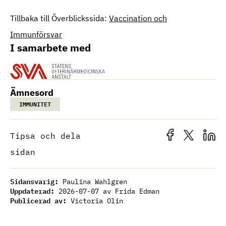
Tillbaka till Överblickssida:
Vaccination och
Immunförsvar
I samarbete med
Ämnesord
IMMUNITET
Tipsa och dela
sidan
Sidansvarig:
Paulina Wahlgren
Uppdaterad:
2026-07-07
av Frida Edman
Publicerad av:
Victoria Olin