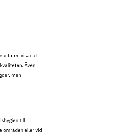
sultaten visar att
kvaliteten. Även
ngder, men
shygien till
de områden eller vid