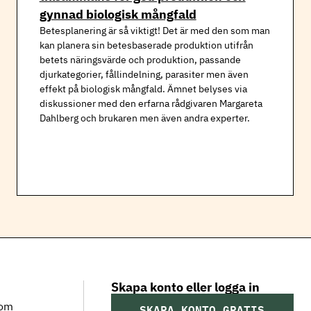
gynnad biologisk mångfald
Betesplanering är så viktigt! Det är med den som man
kan planera sin betesbaserade produktion utifrån
betets näringsvärde och produktion, passande
djurkategorier, fållindelning, parasiter men även
effekt på biologisk mångfald. Ämnet belyses via
diskussioner med den erfarna rådgivaren Margareta
Dahlberg och brukaren men även andra experter.
Skapa konto eller logga in
som
SKAPA KONTO GRATIS