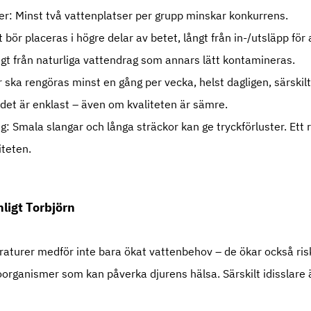
r: Minst två vattenplatser per grupp minskar konkurrens.
bör placeras i högre delar av betet, långt från in-/utsläpp för 
gt från naturliga vattendrag som annars lätt kontamineras.
ska rengöras minst en gång per vecka, helst dagligen, särski
r det är enklast – även om kvaliteten är sämre.
 Smala slangar och långa sträckor kan ge tryckförluster. Ett 
iteten.
igt Torbjörn
urer medför inte bara ökat vattenbehov – de ökar också risk
oorganismer som kan påverka djurens hälsa. Särskilt idisslare är