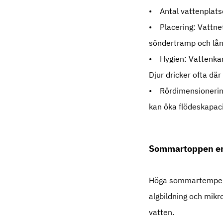
• Antal vattenplatse
• Placering: Vattnet 
söndertramp och lån
• Hygien: Vattenkar 
Djur dricker ofta dä
• Rördimensionering:
kan öka flödeskapac
Sommartoppen enl
Höga sommartemperat
algbildning och mikr
vatten.