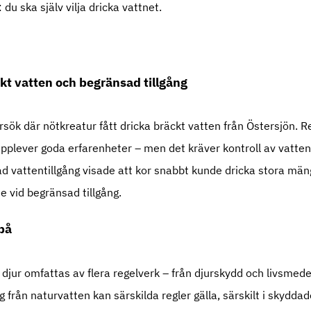
du ska själv vilja dricka vattnet.
kt vatten och begränsad tillgång
sök där nötkreatur fått dricka bräckt vatten från Östersjön. Re
plever goda erfarenheter – men det kräver kontroll av vatten
d vattentillgång visade att kor snabbt kunde dricka stora mä
e vid begränsad tillgång.
 på
l djur omfattas av flera regelverk – från djurskydd och livsmedel
g från naturvatten kan särskilda regler gälla, särskilt i skydda