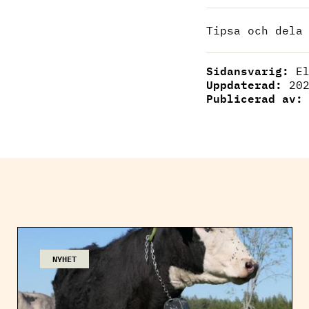
Tipsa och dela
Sidansvarig:
E
Uppdaterad:
20
Publicerad av
NYHET