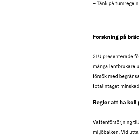
– Tänk på tumregeln: 
Forskning på bräc
SLU presenterade för
många lantbrukare up
försök med begränsa
totalintaget minskad
Regler att ha koll
Vattenförsörjning til
miljöbalken. Vid utta