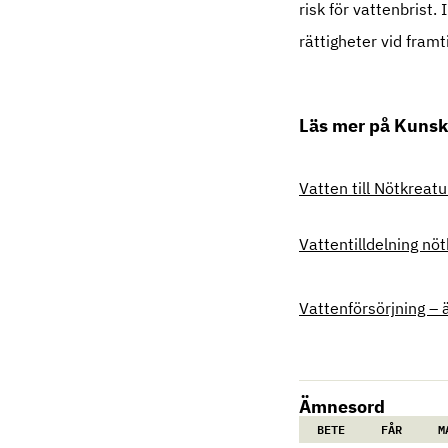
risk för vattenbrist. 
rättigheter vid fram
Läs mer på Kuns
Vatten till Nötkreat
Vattentilldelning n
Vattenförsörjning – 
Ämnesord
BETE
FÅR
M