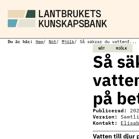
H
o
p
p
a
t
i
Du är här:
l
Hem
Nöt
Mjölk
Så säkrar du vattenf...
l
NÖT
MJÖLK
h
Så sä
u
v
u
vatten
d
i
n
på be
n
e
h
å
Publicerad:
20
l
Version:
Samtl
l
Kontakt:
Elisa
Elisabeth O'Ha
Ämnesansvarig 
Vatten till djur
elisabeth.ohara