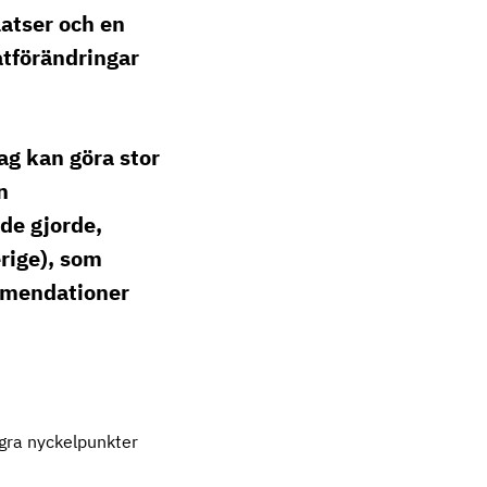
atser och en
atförändringar
dag kan göra stor
n
de gjorde,
rige), som
mmendationer
ågra nyckelpunkter