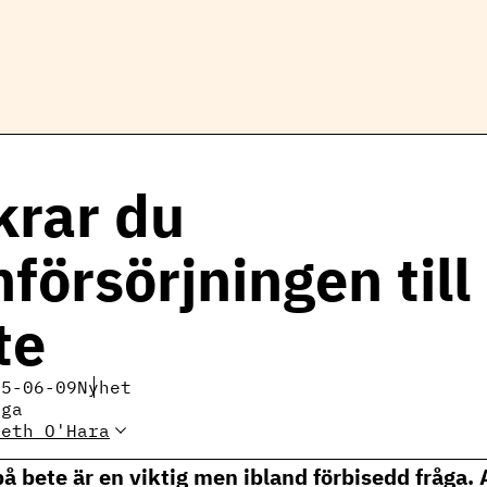
krar du
försörjningen till
te
25-06-09
Nyhet
iga
beth O'Hara
ra
Elisabeth O'Hara
nöt
 på bete är en viktig men ibland förbisedd fråga. 
@ri.se