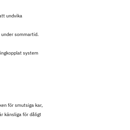
att undvika
lt under sommartid.
ringkopplat system
en för smutsiga kar,
 känsliga för dåligt