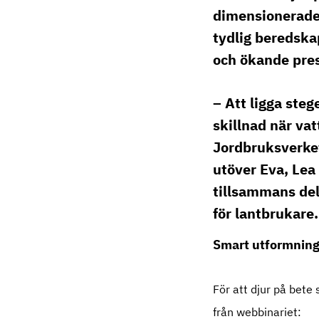
010 516 59 46
dimensionerade 
tydlig beredska
och ökande pres
– Att ligga steg
skillnad när vat
Jordbruksverke
utöver Eva, Lea
tillsammans de
för lantbrukare.
Smart utformning
För att djur på bete
från webbinariet: