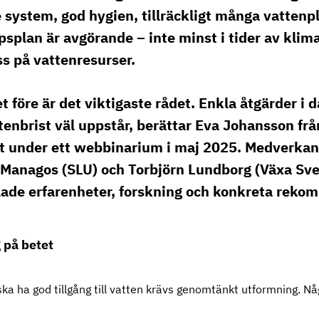
system, god hygien, tillräckligt många vattenpl
psplan är avgörande – inte minst i tider av klim
s på vattenresurser.
et före är det viktigaste rådet. Enkla åtgärder i 
tenbrist väl uppstår, berättar Eva Johansson frå
t under ett webbinarium i maj 2025. Medverkan
 Managos (SLU) och Torbjörn Lundborg (Växa Sve
lade erfarenheter, forskning och konkreta reko
 på betet
 ska ha god tillgång till vatten krävs genomtänkt utformning. N