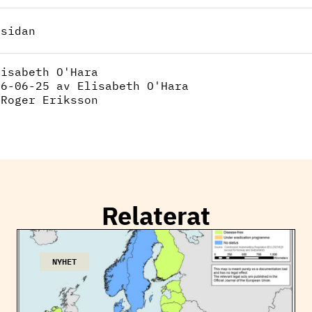
 sidan
lisabeth O'Hara
26-06-25
av Elisabeth O'Hara
:
Roger Eriksson
Relaterat
NYHET