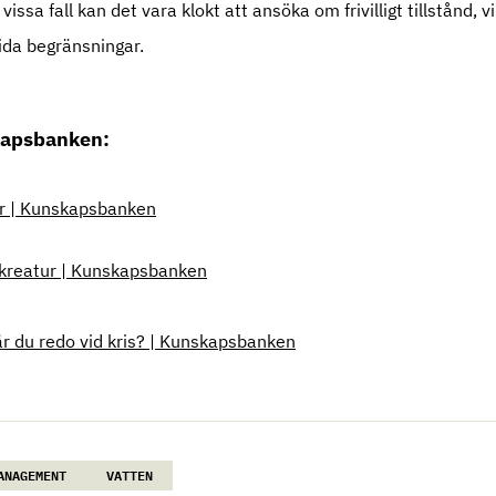
I vissa fall kan det vara klokt att ansöka om frivilligt tillstånd, v
tida begränsningar.
kapsbanken:
ur | Kunskapsbanken
ötkreatur | Kunskapsbanken
är du redo vid kris? | Kunskapsbanken
ANAGEMENT
VATTEN