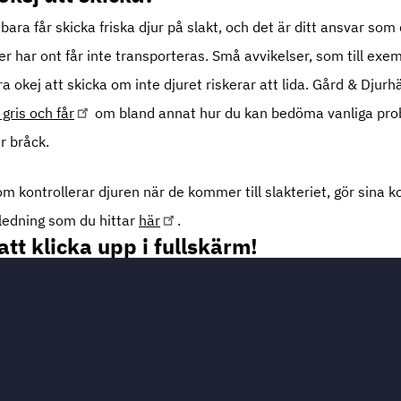
bara får skicka friska djur på slakt, och det är ditt ansvar som
ler har ont får inte transporteras. Små avvikelser, som till e
a okej att skicka om inte djuret riskerar att lida. Gård & Djurh
 gris och får
om bland annat hur du kan bedöma vanliga prob
er bråck.
 kontrollerar djuren när de kommer till slakteriet, gör sina ko
ledning som du hittar
här
.
att klicka upp i fullskärm!