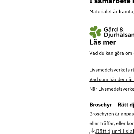
I samarbete
Materialet är framt
Läs mer
Vad du kan göra om du
Livsmedelsverkets r
Vad som händer när 
När Livsmedelsverket
Broschyr – Rätt dju
Broschyren är anpassa
eller träffar, eller k
Rätt djur till s