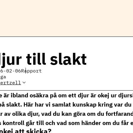
jur till slakt
26-02-06
Rapport
iga
Gertzell
Elin Gertzell, expert
mjölkproduktion
 är ibland osäkra på om ett djur är okej ur dju
se
på slakt. Här har vi samlat kunskap kring var du
av olika djur, vad du kan göra om du fortfarand
kontroll går till och vad som händer om du får
 okej att skicka?