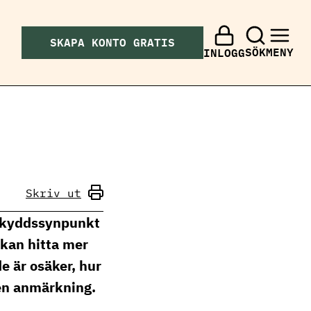
SKAPA KONTO GRATIS
SÖK
MENY
INLOGG
Skriv ut
rskyddssynpunkt
 kan hitta mer
e är osäker, hur
 en anmärkning.