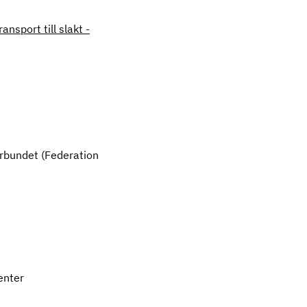
nsport till slakt -
örbundet (Federation
center