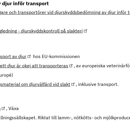
djur inför transport
are och transportörer vid djurskyddsbedömning av djur inför tra
gledning - djurskyddskontroll på slakteri
sport av djur
hos EU-kommissionen
ett djur är okej att transporteras
, av europeiska veterinärf
 Europé)
gsmaterial om djurvälfärd vid slakt
, inklusive transport.
n
, Växa
llningssällskapet. Riktat till lamm-, nötkötts- och mjölkprodu