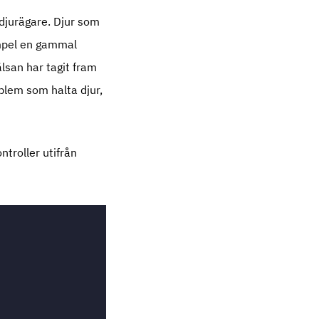
 djurägare. Djur som
xempel en gammal
älsan har tagit fram
lem som halta djur,
ntroller utifrån