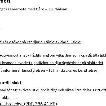
 med
aget i samarbete med Gård & Djurhälsan.
 är osäker på ett djur du tänkt skicka till slakt
ådgivningstjänst -
Rådgivning om vilka djur som kan gå till slak
Livsmedelsverket upptäcker en djurskyddsbrist på slakteriet
 informerar länsstyrelsen – två lantbrukares berättelser
r till slakt
d för att skrivas ut dubbelsidigt och vikas i tre delar. Fritt at
ontakta oss.
lakt - broschyr (PDF, 386.41 KB)