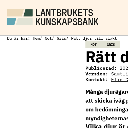
H
o
p
p
a
t
i
Du är här:
l
Hem
Nöt
Gris
Rätt djur till slakt
l
NÖT
GRIS
h
Rätt d
u
v
u
Publicerad:
20
d
Version:
Samtl
i
Kontakt:
Elin 
n
Elin Gertzell
n
Ämnesansvarig
e
Många djurägare
mjölkproduktion
h
elin.gertzell@ri.
att skicka iväg 
å
010 516 57 74
l
om bedömningar 
l
myndigheternas 
Vilka djur är