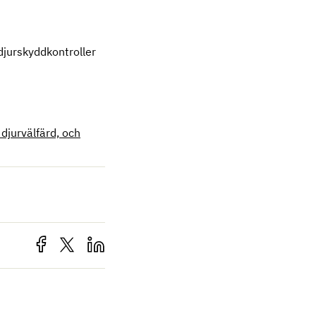
djurskyddkontroller
djurvälfärd, och