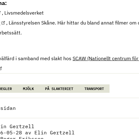
rna:
, Livsmedelsverket
r
, Länsstyrelsen Skåne. Här hittar du bland annat filmer om 
arbetssätt.
välfärd i samband med slakt hos
SCAW (Nationellt centrum för 
REGLER
MJÖLK
PÅ SLAKTERIET
TRANSPORT
 sidan
lin Gertzell
26-05-28
av Elin Gertzell
:
Roger Eriksson