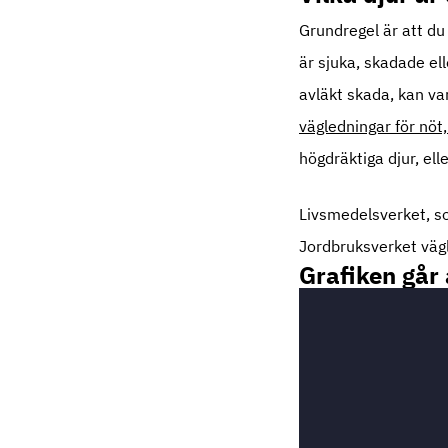
Grundregel är att du 
är sjuka, skadade el
avläkt skada, kan var
vägledningar för nöt,
högdräktiga djur, ell
Livsmedelsverket, som
Jordbruksverket väg
Grafiken går 