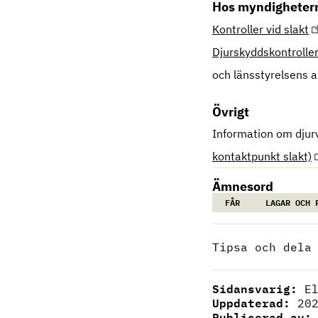
Hos myndighete
Kontroller vid slakt
Djurskyddskontrolle
och länsstyrelsens 
Övrigt
Information om djur
kontaktpunkt slakt)
Ämnesord
FÅR
LAGAR OCH 
Tipsa och dela
Sidansvarig:
E
Uppdaterad:
20
Publicerad av