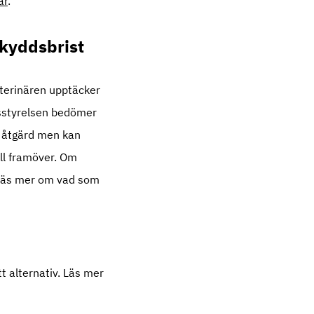
är
.
skyddsbrist
veterinären upptäcker
nsstyrelsen bedömer
r åtgärd men kan
ll framöver. Om
. Läs mer om vad som
tt alternativ. Läs mer