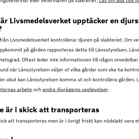
ngsveterinär eller veterinären på slakteriet.
Läs om alla tips h
är Livsmedelsverket upptäcker en djur
?
är från Livsmedelsverket kontrollerar djuren på slakteriet. Om 
uppkommit på gården rapporteras detta till Länsstyrelsen. Lä
ghetsgrad. Oftast leder inte informationen till någon omedelba
d när Länsstyrelsen väljer ut vilka gårdar som ska ha kontro
 eller akut kan Länsstyrelsen komma ut och kontrollera gården
ternas arbete
och
andra djurägares upplevelser
.
e är i skick att transporteras
kick att transporteras men är i övrigt friskt kan nödslakt vara e