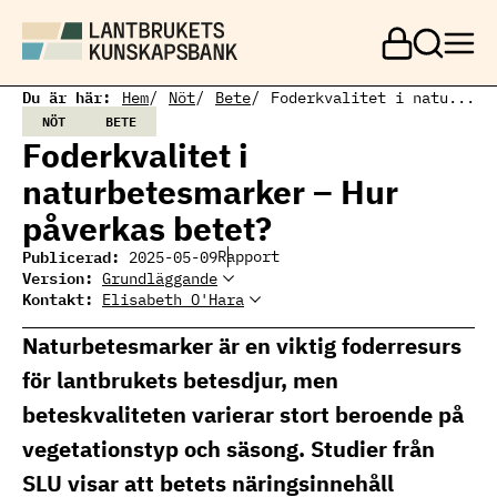
H
o
p
p
a
Du är här:
Hem
Nöt
Bete
Foderkvalitet i natu...
t
NÖT
BETE
i
Foderkvalitet i
l
l
naturbetesmarker – Hur
h
u
påverkas betet?
v
u
Publicerad:
Rapport
2025-05-09
d
Version:
Grundläggande
i
Kontakt:
Elisabeth O'Hara
Elisabeth O'Hara
n
Elisabeth O'Hara
Ämnesansvarig nöt
n
elisabeth.ohara@ri.se
Naturbetesmarker är en viktig foderresurs
e
010 516 59 46
h
för lantbrukets betesdjur, men
å
l
beteskvaliteten varierar stort beroende på
l
vegetationstyp och säsong. Studier från
SLU visar att betets näringsinnehåll