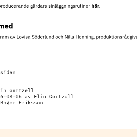
producerande gårdars sinläggningsrutiner
här
.
 med
 fram av Lovisa Söderlund och Nilla Henning, produktionsrådgiv
 sidan
lin Gertzell
26-03-06
av Elin Gertzell
:
Roger Eriksson