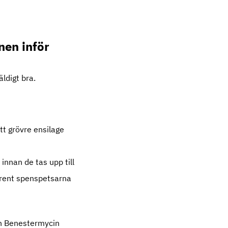
nen inför
äldigt bra.
tt grövre ensilage
innan de tas upp till
 rent spenspetsarna
och Benestermycin