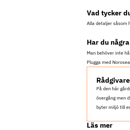
Vad tycker du
Alla detaljer såsom h
Har du några 
Man behöver inte hål
Plugga med Noroseal
Rådgivare
På den här gård
övergång men de
byter miljö till
Läs mer