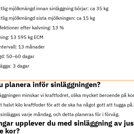
lig mjölkmängd innan sinläggning börjar: ca 35 kg
lig mjölkmängd sista mjölkningen: ca 15 kg
fektioner efter kalvning: 13 %
ning: 13 595 kg ECM
ntervall: 13 månader
ngd: 50–60 dagar
nlägga: 3 dagar
u planera inför sinläggningen?
ggningen minskar vi kraftfodret, olika mycket beroende på kor
 halvt kilo kraftfoder för att de ska ha något gott att tugga på
 sinläggas varje måndag, och detta planeras för i förväg.
ngar upplever du med sinläggning av jus
e kor?