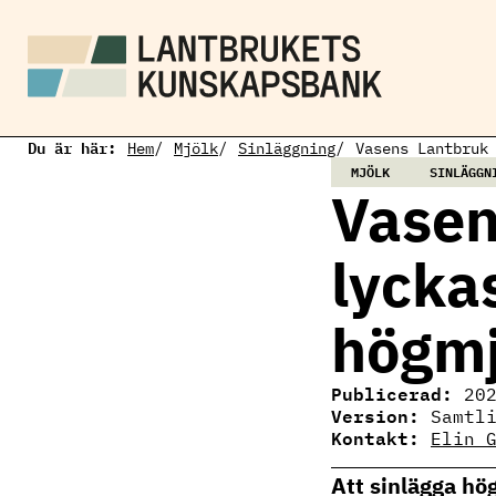
H
o
p
p
a
t
i
Du är här:
l
Hem
Mjölk
Sinläggning
Vasens Lantbruk
l
MJÖLK
SINLÄGGN
h
Vasen
u
v
u
lycka
d
i
n
högmj
n
e
h
å
Publicerad:
20
l
Version:
Samtl
l
Kontakt:
Elin 
Elin Gertzell
Ämnesansvarig
Att sinlägga hö
mjölkproduktion