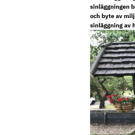
elin.gertzell@ri.
sinläggningen b
010 516 57 74
och byte av milj
sinläggning av 