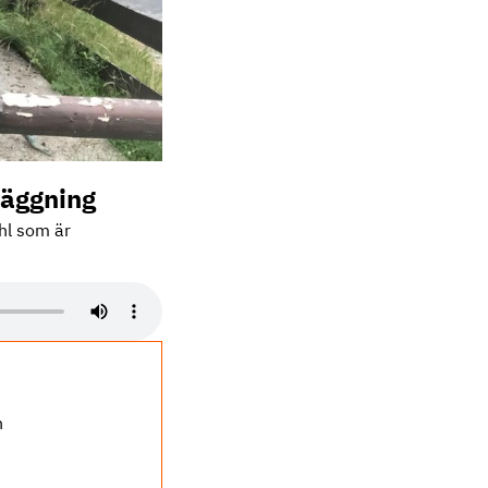
läggning
hl som är
h