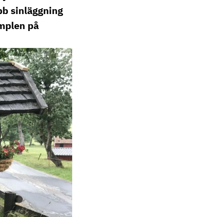
bb sinläggning
mplen på