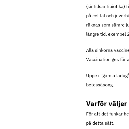
(sintidsantibiotika) t
på celltal och juver
räknas som sämre juve
längre tid, exempel
Alla sinkorna vacci
Vaccination ges för a
Uppe i ”gamla ladug
betessäsong.
Varför väljer
För att det funkar he
på detta sätt.