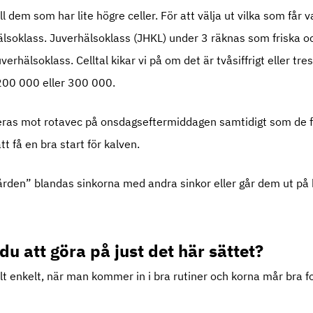
ill dem som har lite högre celler. För att välja ut vilka som får v
hälsoklass. Juverhälsoklass (JHKL) under 3 räknas som friska o
rhälsoklass. Celltal kikar vi på om det är tvåsiffrigt eller tres
 200 000 eller 300 000.
neras mot rotavec på onsdagseftermiddagen samtidigt som de f
tt få en bra start för kalven.
ården” blandas sinkorna med andra sinkor eller går dem ut på
 du att göra på just det här sättet?
lt enkelt, när man kommer in i bra rutiner och korna mår bra fo