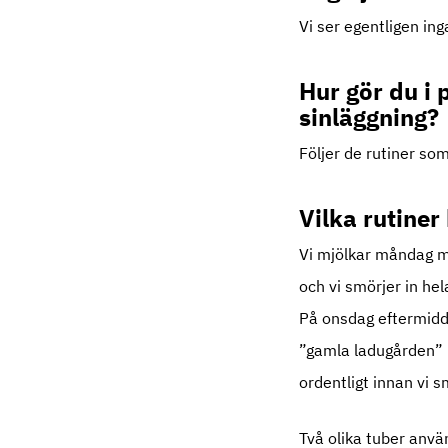
Vi ser egentligen in
Hur gör du i 
sinläggning?
Följer de rutiner som
Vilka rutiner
Vi mjölkar måndag mo
och vi smörjer in he
På onsdag eftermiddag
”gamla ladugården” 
ordentligt innan vi 
Två olika tuber anvä