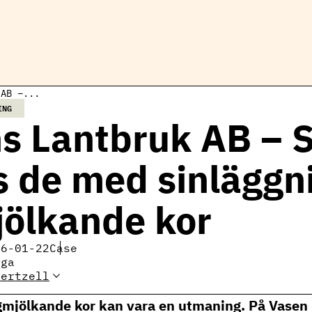
 AB –...
ING
s Lantbruk AB – 
s de med sinläggn
ölkande kor
26-01-22
Case
iga
Gertzell
Elin Gertzell, expert
mjölkproduktion
gmjölkande kor kan vara en utmaning. På Vasen