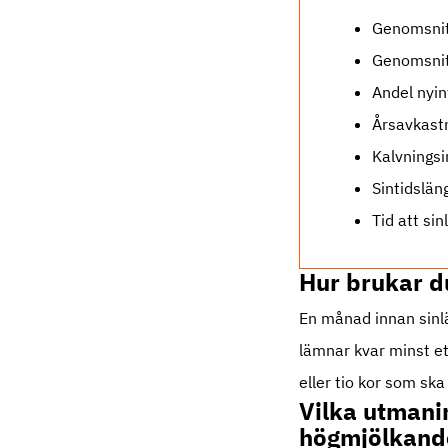
Genomsnitt
Genomsnitt
Andel nyin
Årsavkast
Kalvningsi
Sintidslä
Tid att si
Hur brukar d
En månad innan sinlä
lämnar kvar minst ett
eller tio kor som ska
Vilka utmani
högmjölkand