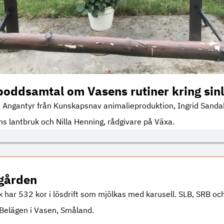
 poddsamtal om Vasens rutiner kring sin
 Angantyr från Kunskapsnav animalieproduktion, Ingrid Sanda
s lantbruk och Nilla Henning, rådgivare på Växa.
gården
 har 532 kor i lösdrift som mjölkas med karusell. SLB, SRB oc
 Belägen i Vasen, Småland.