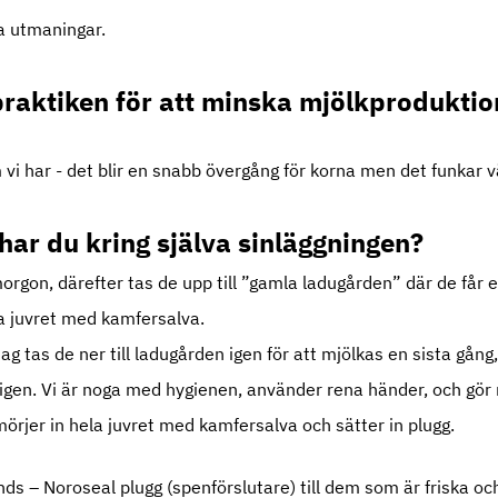
ga utmaningar.
praktiken för att minska mjölkproduktio
 vi har - det blir en snabb övergång för korna men det funkar v
 har du kring själva sinläggningen?
rgon, därefter tas de upp till ”gamla ladugården” där de får e
la juvret med kamfersalva.
 tas de ner till ladugården igen för att mjölkas en sista gång, 
igen. Vi är noga med hygienen, använder rena händer, och gör
smörjer in hela juvret med kamfersalva och sätter in plugg.
nds – Noroseal plugg (spenförslutare) till dem som är friska 