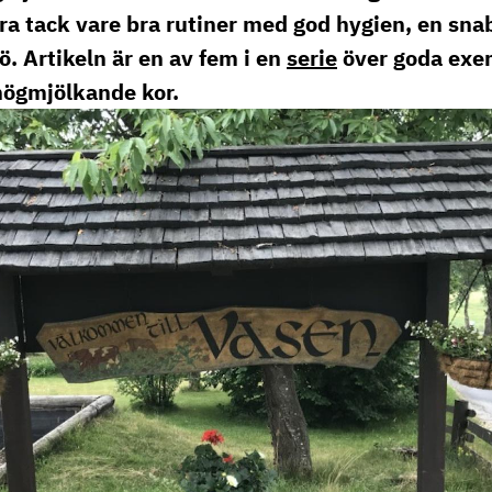
se
ra tack vare bra rutiner med god hygien, en sna
ö. Artikeln är en av fem i en
serie
över goda exe
högmjölkande kor.