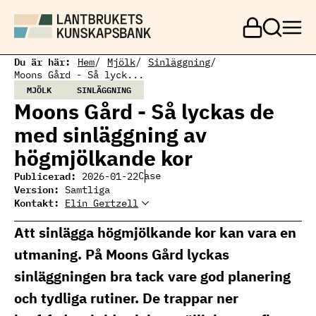
H
o
p
p
a
Du är här:
Hem
Mjölk
Sinläggning
t
Moons Gård - Så lyck...
i
MJÖLK
SINLÄGGNING
l
Moons Gård - Så lyckas de
l
h
med sinläggning av
u
v
högmjölkande kor
u
d
Publicerad:
Case
2026-01-22
i
Version:
Samtliga
n
Kontakt:
Elin Gertzell
Elin Gertzell
n
Ämnesansvarig
Elin Gertzell, expert
e
mjölkproduktion
mjölkproduktion
Att sinlägga högmjölkande kor kan vara en
h
elin.gertzell@ri.se
010 516 57 74
å
utmaning. På Moons Gård lyckas
l
l
sinläggningen bra tack vare god planering
och tydliga rutiner. De trappar ner