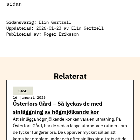
sidan
Sidansvarig:
Elin Gertzell
Uppdaterad:
2026-01-23
av Elin Gertzell
Publicerad av:
Roger Eriksson
Relaterat
CASE
16 januari 2026
Österfors Gård – Så lyckas de med
sinläggning av högmjölkande kor
Att sinlägga högmjölkande kor kan vara en utmaning. På
Österfors Gård, har de sedan länge utarbetade rutiner som
de tycker fungerar bra. De upplever mycket sällan att
korna har problem under och efter sinläggning, trots att de