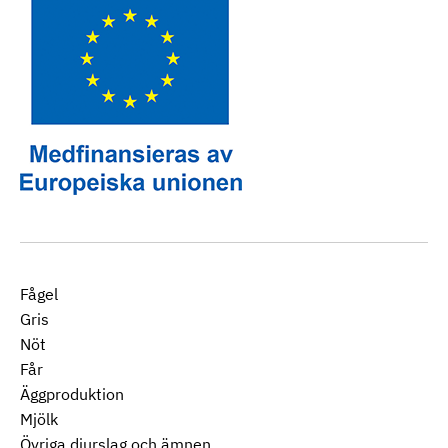
Fågel
Gris
Nöt
Får
Äggproduktion
Mjölk
Övriga djurslag och ämnen