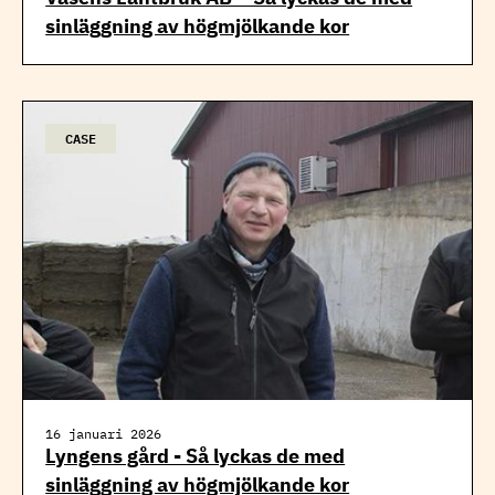
sinläggning av högmjölkande kor
CASE
16 januari 2026
Lyngens gård - Så lyckas de med
sinläggning av högmjölkande kor