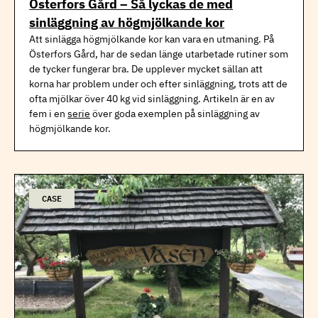
Österfors Gård – Så lyckas de med
sinläggning av högmjölkande kor
Att sinlägga högmjölkande kor kan vara en utmaning. På
Österfors Gård, har de sedan länge utarbetade rutiner som
de tycker fungerar bra. De upplever mycket sällan att
korna har problem under och efter sinläggning, trots att de
ofta mjölkar över 40 kg vid sinläggning. Artikeln är en av
fem i en
serie
över goda exemplen på sinläggning av
högmjölkande kor.
CASE