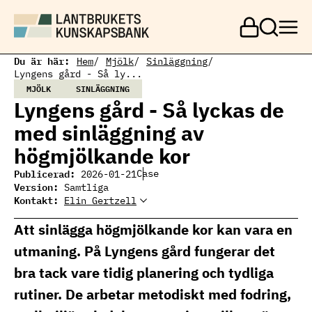
H
o
p
p
a
Du är här:
Hem
Mjölk
Sinläggning
t
Lyngens gård - Så ly...
i
MJÖLK
SINLÄGGNING
l
Lyngens gård - Så lyckas de
l
h
med sinläggning av
u
v
högmjölkande kor
u
d
Publicerad:
Case
2026-01-21
i
Version:
Samtliga
n
Kontakt:
Elin Gertzell
Elin Gertzell
n
Ämnesansvarig
Elin Gertzell, expert
e
mjölkproduktion
mjölkproduktion
Att sinlägga högmjölkande kor kan vara en
h
elin.gertzell@ri.se
010 516 57 74
å
utmaning. På Lyngens gård fungerar det
l
l
bra tack vare tidig planering och tydliga
rutiner. De arbetar metodiskt med fodring,