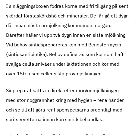
I sinläggningsboxen fodras korna med fri tillgång på sent
skördat förstaskördshö och mineraler. De får gå ett dygn
där innan nästa urmjölkning kommande morgon.
Därefter håller vi upp två dygn innan en sista mjölkning.
Vid behov sintidsprepareras kon med Benestermycin
(sintidsantibiotika). Behov defineras som kor som haft
svajiga celltalsnivåer under laktationen och kor med
över 150 tusen celler sista provmjölkningen.
Sinpreparat sätts in direkt efter morgonmjölkningen
med stor noggrannhet kring med hygien – rena händer
och se till att göra rent spenspetsarna ordentligt med
spritservetterna innan kon sintidsbehandlas.