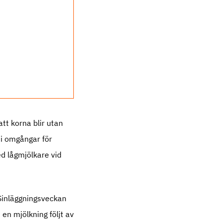
tt korna blir utan
 i omgångar för
ed lågmjölkare vid
 Sinläggningsveckan
 en mjölkning följt av