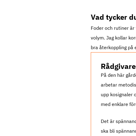
Vad tycker du
Foder och rutiner är 
volym. Jag kollar kor
bra återkoppling på 
Rådgivare
På den här gårde
arbetar metodisk
upp kosignaler o
med enklare för
Det är spännand
ska bli spännand