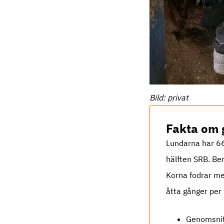
Bild: privat
Fakta om 
Lundarna har 66
hälften SRB. Be
Korna fodrar med
åtta gånger per 
Genomsnitt