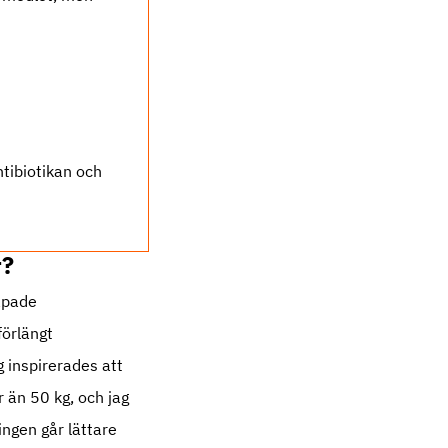
ntibiotikan och
r?
apade
förlängt
 inspirerades att
 än 50 kg, och jag
ingen går lättare