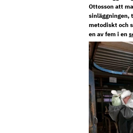
elin.gertzell@ri.
Ottosson att ma
010 516 57 74
sinläggningen, t
metodiskt och st
en av fem i en
s