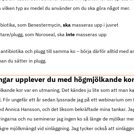
å vilken typ av medel du använder om du ska göra något mer.
ibiotika, som Benestermycin,
ska
masseras upp i juvret
tare/plugg, som Noroseal, ska
inte
masseras upp
ntibiotika och plugg till samma ko – börja därför alltid med a
an du sätter in plugg.
ngar upplever du med högmjölkande ko
lkande kor var en utmaning. Det kändes ju lite som att man k
. För ungefär ett år sedan lyssnade jag på ett webinarium om 
ed Annica Hansson, och det liksom bekräftade mina tankar. Jag
ngarna och nu seminerar jag ingen ko så länge de mjölkar mer
lägre mjölkmängd vid sinläggning. Jag tycker också att sinläggn