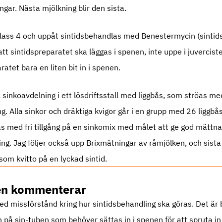
ngar. Nästa mjölkning blir den sista.
ass 4 och uppåt sintidsbehandlas med Benestermycin (sintidsa
tt sintidspreparatet ska läggas i spenen, inte uppe i juvercist
ratet bara en liten bit in i spenen.
ll sinkoavdelning i ett lösdriftsstall med liggbås, som ströas 
g. Alla sinkor och dräktiga kvigor går i en grupp med 26 liggbås
s med fri tillgång på en sinkomix med målet att ge god mättnad.
ing. Jag följer också upp Brixmätningar av råmjölken, och sista
 som kvitto på en lyckad sintid.
en kommenterar
med missförstånd kring hur sintidsbehandling ska göras. Det är
n på sin-tuben som behöver sättas in i spenen för att spruta i