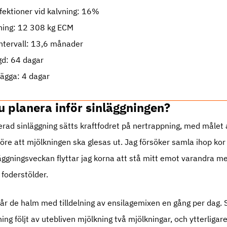
fektioner vid kalvning: 16%
ning: 12 308 kg ECM
ntervall: 13,6 månader
gd: 64 dagar
nlägga: 4 dagar
u planera inför sinläggningen?
erad sinläggning sätts kraftfodret på nertrappning, med målet a
före att mjölkningen ska glesas ut. Jag försöker samla ihop kor
läggningsveckan flyttar jag korna att stå mitt emot varandra m
 foderstölder.
år de halm med tilldelning av ensilagemixen en gång per dag.
ng följt av utebliven mjölkning två mjölkningar, och ytterligare