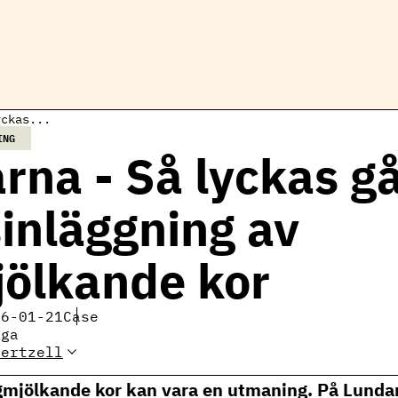
yckas...
ING
rna - Så lyckas g
inläggning av
ölkande kor
26-01-21
Case
iga
Gertzell
Elin Gertzell, expert
mjölkproduktion
gmjölkande kor kan vara en utmaning. På Lunda