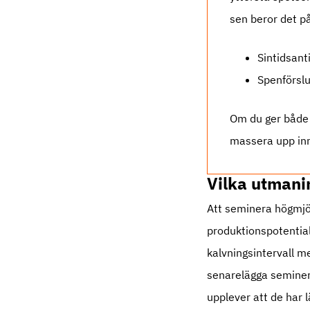
sen beror det p
Sintidsant
Spenförslu
Om du ger både a
massera upp inn
Vilka utmani
Att seminera högmjö
produktionspotential
kalvningsintervall m
senarelägga semineri
upplever att de har 