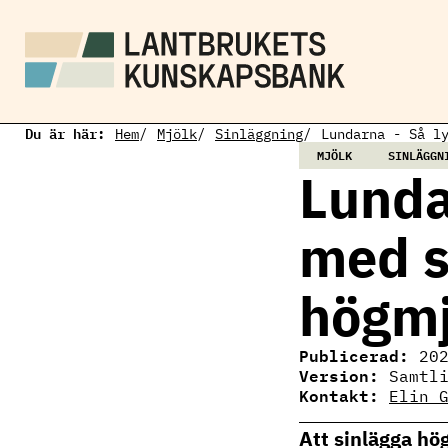
H
o
p
p
a
t
i
Du är här:
l
Hem
Mjölk
Sinläggning
Lundarna - Så l
l
MJÖLK
SINLÄGGN
h
Lunda
u
v
u
med s
d
i
n
högmj
n
e
h
å
Publicerad:
20
l
Version:
Samtl
l
Kontakt:
Elin 
Elin Gertzell
Ämnesansvarig
Att sinlägga hö
mjölkproduktion