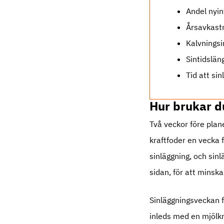
Andel nyin
Årsavkast
Kalvningsi
Sintidslän
Tid att si
Hur brukar d
Två veckor före plan
kraftfoder en vecka 
sinläggning, och sin
sidan, för att minska
Sinläggningsveckan f
inleds med en mjölkni