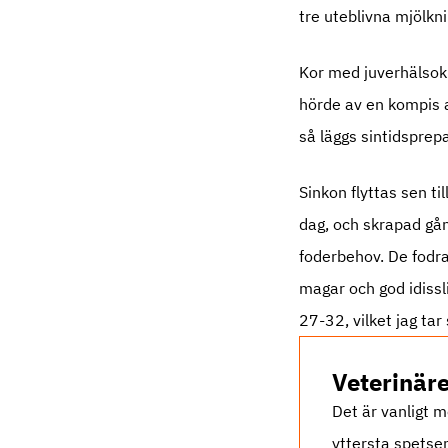
tre uteblivna mjölkni
Kor med juverhälsokl
hörde av en kompis a
så läggs sintidsprepa
Sinkon flyttas sen ti
dag, och skrapad gån
foderbehov. De fodra
magar och god idissl
27-32, vilket jag tar
Veterinär
Det är vanligt 
yttersta spetse