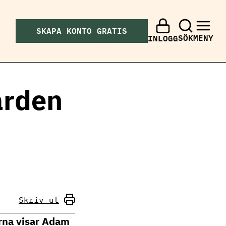
SKAPA KONTO GRATIS
SÖK
MENY
INLOGG
ården
Skriv ut
rna visar Adam