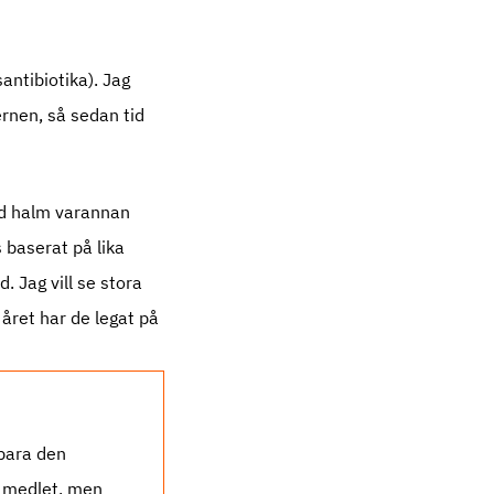
ntibiotika). Jag
ernen, så sedan tid
med halm varannan
 baserat på lika
 Jag vill se stora
 året har de legat på
 bara den
n medlet, men