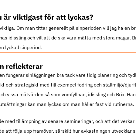
 är viktigast för att lyckas?
viktiga. Om man tittar generellt på sinperioden vill jag ha en 
nas idissling och vill att de ska vara mätta med stora magar. B
en lyckad sinperiod.
n reflekterar
n fungerar sinläggningen bra tack vare tidig planering och tydl
t och strategiskt med till exempel fodring och stallmiljö/djurfl
ch vissa mätvärden så som vomfyllnad, idissling och Brix. Han
utsättningar kan man lyckas om man håller fast vid rutinerna.
e med tillämpning av senare semineringar, och att det verkar 
e att följa upp framöver, särskilt hur avkastningen utvecklar s