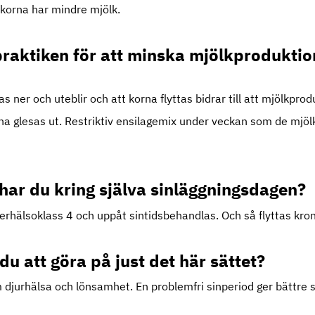
 korna har mindre mjölk.
praktiken för att minska mjölkproduktio
as ner och uteblir och att korna flyttas bidrar till att mjölkpro
rna glesas ut. Restriktiv ensilagemix under veckan som de mjöl
 har du kring själva sinläggningsdagen?
rhälsoklass 4 och uppåt sintidsbehandlas. Och så flyttas krona 
 du att göra på just det här sättet?
djurhälsa och lönsamhet. En problemfri sinperiod ger bättre s