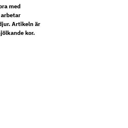
 bra med
 arbetar
jur. Artikeln är
jölkande kor.