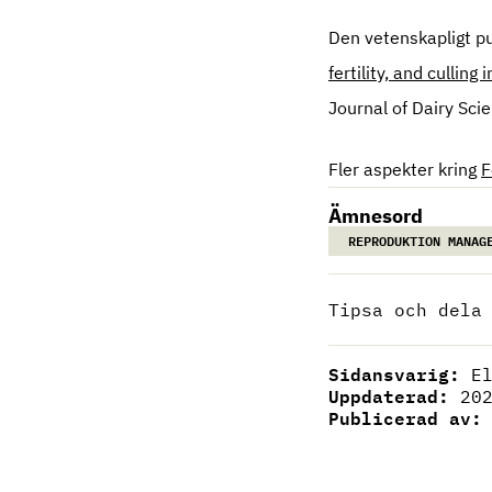
Den vetenskapligt p
fertility, and culling
Journal of Dairy Sci
Fler aspekter kring
F
Ämnesord
REPRODUKTION MANAG
Tipsa och dela
Sidansvarig:
E
Uppdaterad:
20
Publicerad av