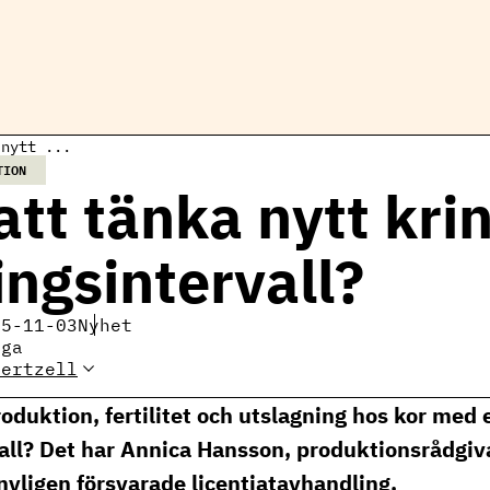
 nytt ...
TION
att tänka nytt kri
ingsintervall?
25-11-03
Nyhet
iga
Gertzell
Elin Gertzell, expert
mjölkproduktion
duktion, fertilitet och utslagning hos kor med e
se
all? Det har Annica Hansson, produktionsrådgiv
 nyligen försvarade licentiatavhandling.