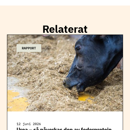
Relaterat
RAPPORT
12 juni 2026
Urea – så påverkas den av foderprotein