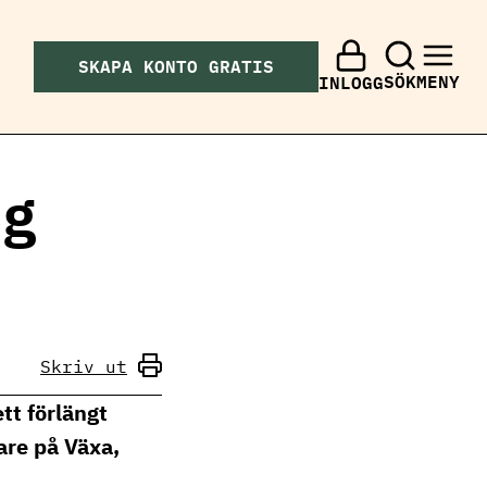
SKAPA KONTO GRATIS
SÖK
MENY
INLOGG
ng
Skriv ut
tt förlängt
are på Växa,