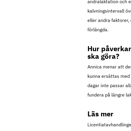
andralaktation och en
kalvningsintervall ö
eller andra faktorer, 
förlängda.
Hur påverkar
ska göra?
Annica menar att den
kunna ersättas med en
dagar inte passar all
fundera på längre la
Läs mer
Licentiatavhandling