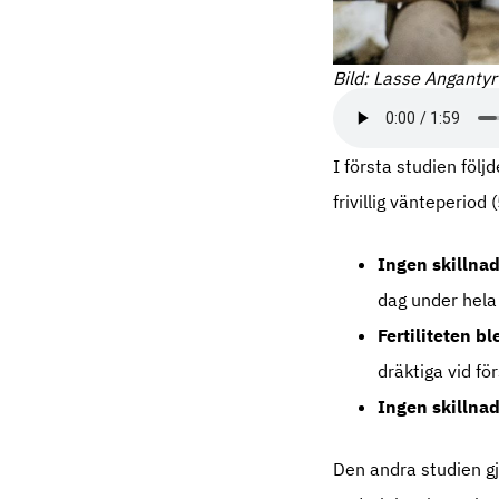
Bild: Lasse Angantyr
I första studien följ
frivillig vänteperiod
Ingen skillna
dag under hela 
Fertiliteten b
dräktiga vid fö
Ingen skillnad
Den andra studien gj