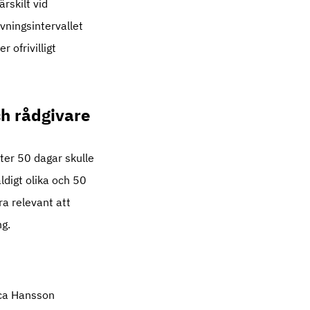
rskilt vid
vningsintervallet
r ofrivilligt
ch rådgivare
ter 50 dagar skulle
ldigt olika och 50
ra relevant att
ng.
ica Hansson