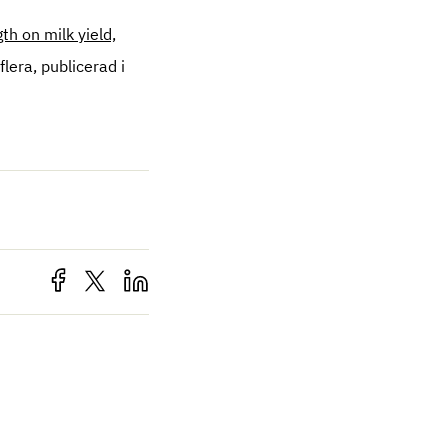
th on milk yield,
era, publicerad i