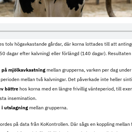
des tolv högavkastande gårdar, där korna lottades till att antin
 (50 dagar efter kalvning) eller förlängd (140 dagar). Resultaten
d på mjölkavkastning
mellan grupperna, varken per dag under 
perioden mellan två kalvningar. Det påverkade inte heller sint
lev bättre
hos korna med en längre frivillig vänteperiod, till exe
rsta insemination.
 i utslagning
mellan grupperna.
ordes på data från KoKontrollen. Där sågs en koppling mellan 