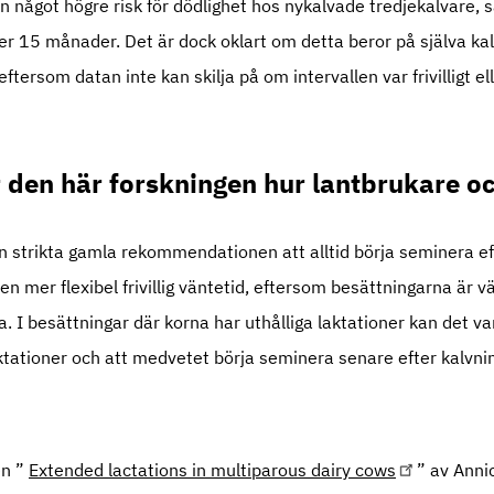
 något högre risk för dödlighet hos nykalvade tredjekalvare, sä
ver 15 månader. Det är dock oklart om detta beror på själva kal
eftersom datan inte kan skilja på om intervallen var frivilligt elle
 den här forskningen hur lantbrukare o
 strikta gamla rekommendationen att alltid börja seminera ef
 mer flexibel frivillig väntetid, eftersom besättningarna är vä
a. I besättningar där korna har uthålliga laktationer kan det va
ktationer och att medvetet börja seminera senare efter kalvni
en ”
Extended lactations in multiparous dairy cows
” av Ann