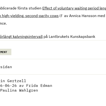
ublicerade första studien
Effect of voluntary waiting period leng
 in high-yielding, second-parity cows
av Annica Hansson med fl
ence.
örlängt kalvningsintervall
på Lantbrukets Kunskapsbank
EMENT
 sidan
lin Gertzell
26-06-26
av Frida Edman
:
Paulina Wahlgren