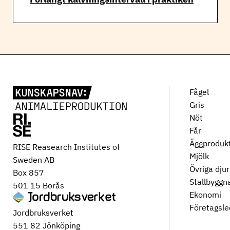
Fågel
Gris
Nöt
Får
Äggproduk
RISE Reasearch Institutes of
Mjölk
Sweden AB
Övriga dju
Box 857
Stallbyggn
501 15 Borås
Ekonomi
Företagsle
Jordbruksverket
551 82 Jönköping