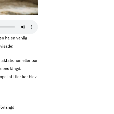
gen ha en vanlig
 visade:
laktationen eller per
idens längd.
mpel att fler kor blev
förlängd