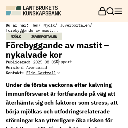
H
o
p
p
a
Du är här:
Hem
Mjölk
Juverportalen
t
Förebyggande av mast...
i
MJÖLK
JUVERPORTALEN
l
Förebyggande av mastit –
l
h
nykalvade kor
u
v
Publicerad:
Rapport
2025-08-05
u
Version:
Avancerad
d
Kontakt:
Elin Gertzell
Elin Gertzell
i
Ämnesansvarig
Elin Gertzell, expert
n
mjölkproduktion
mjölkproduktion
Under de första veckorna efter kalvning
n
elin.gertzell@ri.se
e
010 516 57 74
immunförsvaret är fortfarande på väg att
h
å
återhämta sig och faktorer som stress, att
l
l
börja mjölkas och utfodringsrelaterade
störningar kan ytterligare öka risken för