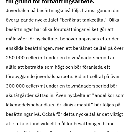
till grund för förbättringsarbete.
Juverhälsa på besättningsnivå följs främst genom det
övergripande nyckeltalet "beräknat tankcelltal". Olika
besättningar har olika förutsättningar vilket gör att
målnivåer för nyckeltalet behöver anpassas efter den
enskilda besättningen, men ett beräknat celltal på över
250 000 celler/ml under en tolvmånadersperiod är
alltid att betrakta som högt och bör föranleda ett
förebyggande juverhälsoarbete. Vid ett celltal på över
300 000 celler/ml under en tolvmånadersperiod bör
akutåtgärder sättas in. Även nyckeltalet ”andel kor som
läkemedelsbehandlats för klinisk mastit” bör följas på
besättningsnivå. Också för detta nyckeltal är det viktigt
att sätta ett individuellt mål för besättningen bland