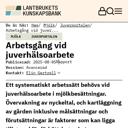
H
o
p
p
a
Du är här:
Hem
Mjölk
Juverportalen
t
Arbetsgång vid juver...
i
MJÖLK
JUVERPORTALEN
l
Arbetsgång vid
l
h
juverhälsoarbete
u
v
Publicerad:
Rapport
2025-08-05
u
Version:
Avancerad
d
Kontakt:
Elin Gertzell
Elin Gertzell
i
Ämnesansvarig
n
mjölkproduktion
Ett systematiskt arbetssätt behövs vid
n
elin.gertzell@ri.se
e
010 516 57 74
juverhälsoarbete i mjölkbesättningar.
h
å
Övervakning av nyckeltal, och kartläggning
l
l
av gården inklusive målsättningar och
förutsättningar är faktorer som kan ligga