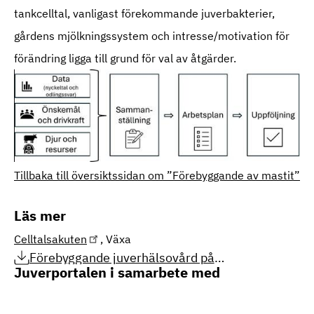
tankcelltal, vanligast förekommande juverbakterier,
gårdens mjölkningssystem och intresse/motivation för
förändring ligga till grund för val av åtgärder.
Tillbaka till översiktssidan om ”Förebyggande av mastit”
Läs mer
Celltalsakuten
, Växa
Förebyggande juverhälsovård på
besättningsnivå (PDF, 154.95 KB)
Juverportalen i samarbete med