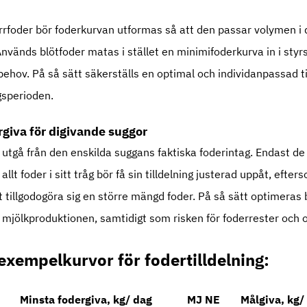
rrfoder bör foderkurvan utformas så att den passar volymen i
nvänds blötfoder matas i stället en minimifoderkurva in i sty
behov. På så sätt säkerställs en optimal och individanpassad ti
gsperioden.
rgiva för digivande suggor
d utgå från den enskilda suggans faktiska foderintag. Endast d
llt foder i sitt tråg bör få sin tilldelning justerad uppåt, efte
t tillgodogöra sig en större mängd foder. På så sätt optimeras
mjölkproduktionen, samtidigt som risken för foderrester och on
exempelkurvor för fodertilldelning:
Minsta fodergiva, kg/ dag
MJ NE
Målgiva, kg/