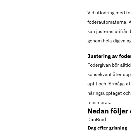
Vid utfodring med to
foderautomaterna. A
kan justeras utifrån 
genom hela digivnin
Justering av fode
Fodergivan bör allti
konsekvent äter upp a
aptit och förmåga at
näringsupptaget och 
minimeras.
Nedan följer 
DanBred
Dag efter grisning