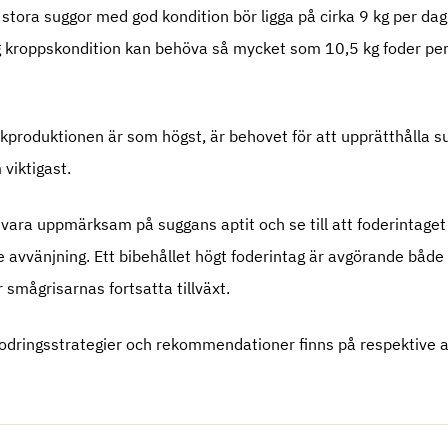
stora suggor med god kondition bör ligga på cirka 9 kg per dag
 kroppskondition kan behöva så mycket som 10,5 kg foder per 
kproduktionen är som högst, är behovet för att upprätthålla 
 viktigast.
tt vara uppmärksam på suggans aptit och se till att foderintage
e avvänjning. Ett bibehållet högt foderintag är avgörande både
 smågrisarnas fortsatta tillväxt.
fodringsstrategier och rekommendationer finns på respektive 