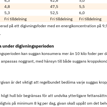
4,3
42,6
5,0
4,8
47,5
5,5
5,3
52,5
6,0
Fri tilldelning
Fri tilldelning
Fri tilldelning
erad på ett digivningsfoder med en energikoncentration på 9,
.
a under digivningsperioden
ingsperioden kan suggan konsumera mer än 10 kilo foder per d
an anpassas noggrant, med hänsyn till både suggans kroppskond
ergivan är det viktigt att regelbundet bedöma varje suggas kro
högt hull bör begränsas för att undvika ytterligare fettansättn
nligtvis på minimum 8 kg per dag, givan skall uppåt om det be