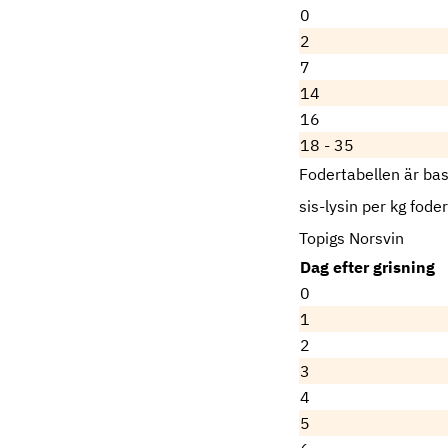
0
2
7
14
16
18 - 35
Fodertabellen är bas
sis-lysin per kg foder
Topigs Norsvin
Dag efter grisning
0
1
2
3
4
5