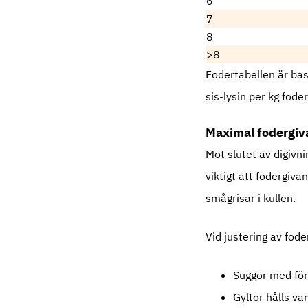
6
7
8
>8
Fodertabellen är bas
sis-lysin per kg foder
Maximal fodergiv
Mot slutet av digivn
viktigt att fodergiv
smågrisar i kullen.
Vid justering av fod
Suggor med för 
Gyltor hålls va