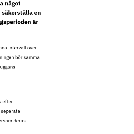
a något
 säkerställa en
ngsperioden är
na intervall över
risningen bör samma
 suggans
s efter
d separata
ftersom deras