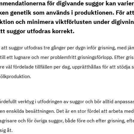
gris
mmendationerna för digivande suggor kan varier
ri.se
ken genetik som används i produktionen. För att
tion och minimera viktförlusten under digivni
tt suggor utfodras korrekt.
t suggor utfodras tre gånger per dygn inför grisning, med jäm
till ett lugnare och mer problemfritt grisningsförlopp. Efter g
re väl fördelade tillfällen per dag, upprätthållas för att stödja
ölkproduktion.
rdefullt verktyg i utfodringen av suggor och bör alltid anpassa
den enskilda besättningen. Det är en stor fördel att arbeta me
agrisare och för övriga suggor, både före och efter grisning, e
sig åt.