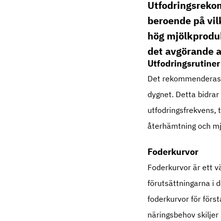
Ämnesansvarig 
Utfodringsreko
maria.eriksson@
010-516 65 37
beroende på vil
hög mjölkproduk
det avgörande a
Utfodringsrutiner
Det rekommenderas at
dygnet. Detta bidrar 
utfodringsfrekvens, t
återhämtning och mj
Foderkurvor
Foderkurvor är ett vä
förutsättningarna i 
foderkurvor för först
näringsbehov skiljer 