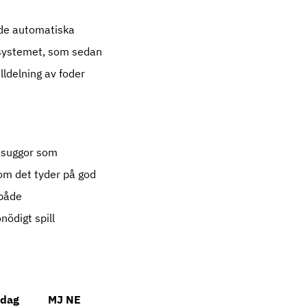
 de automatiska
rsystemet, som sedan
lldelning av foder
e suggor som
rsom det tyder på god
 både
ödigt spill
 dag
MJ NE