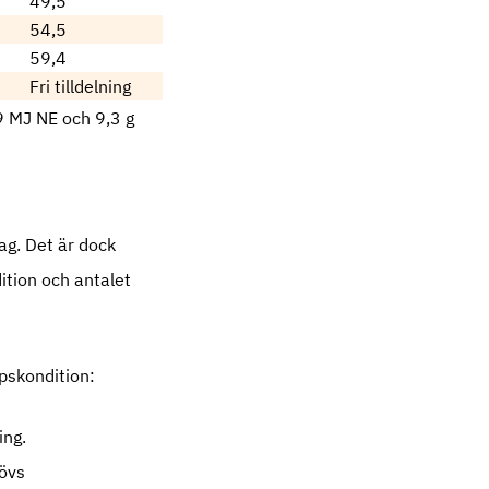
49,5
54,5
59,4
Fri tilldelning
9 MJ NE och 9,3 g
ag. Det är dock
ition och antalet
ppskondition:
ing.
hövs