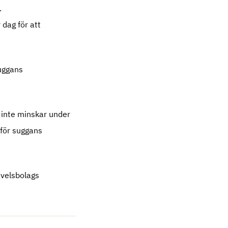
.
dag för att
suggans
t inte minskar under
 för suggans
avelsbolags