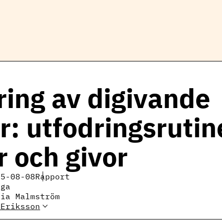
.
ring av digivande
r: utfodringsrutin
r och givor
25-08-08
Rapport
iga
ria Malmström
 Eriksson