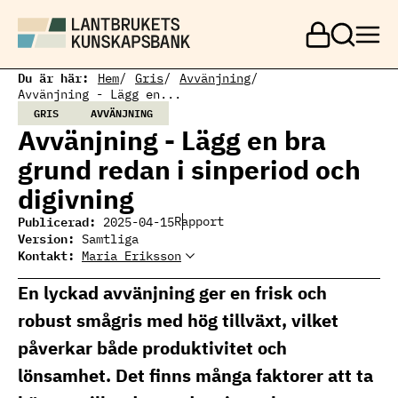
H
o
p
p
a
Du är här:
Hem
Gris
Avvänjning
t
Avvänjning - Lägg en...
i
GRIS
AVVÄNJNING
l
Avvänjning - Lägg en bra
l
h
grund redan i sinperiod och
u
v
digivning
u
d
Publicerad:
Rapport
2025-04-15
i
Version:
Samtliga
n
Kontakt:
Maria Eriksson
Maria Eriksson
n
Ämnesansvarig gris
e
maria.eriksson@ri.se
En lyckad avvänjning ger en frisk och
h
010-516 65 37
å
robust smågris med hög tillväxt, vilket
l
l
påverkar både produktivitet och
lönsamhet. Det finns många faktorer att ta