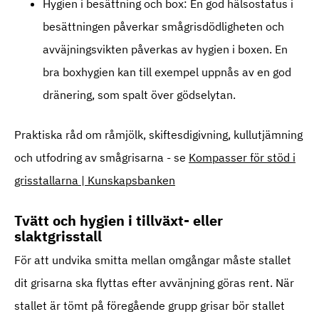
Hygien i besättning och box: En god hälsostatus i
besättningen påverkar smågrisdödligheten och
avväjningsvikten påverkas av hygien i boxen. En
bra boxhygien kan till exempel uppnås av en god
dränering, som spalt över gödselytan.
Praktiska råd om råmjölk, skiftesdigivning, kullutjämning
och utfodring av smågrisarna - se
Kompasser för stöd i
grisstallarna | Kunskapsbanken
Tvätt och hygien i tillväxt- eller
slaktgrisstall
För att undvika smitta mellan omgångar måste stallet
dit grisarna ska flyttas efter avvänjning göras rent. När
stallet är tömt på föregående grupp grisar bör stallet