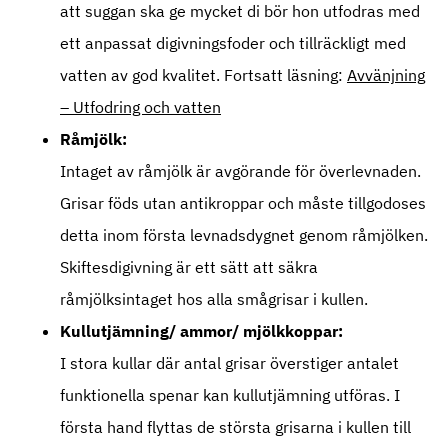
att suggan ska ge mycket di bör hon utfodras med
ett anpassat digivningsfoder och tillräckligt med
vatten av god kvalitet. Fortsatt läsning:
Avvänjning
– Utfodring och vatten
Råmjölk:
Intaget av råmjölk är avgörande för överlevnaden.
Grisar föds utan antikroppar och måste tillgodoses
detta inom första levnadsdygnet genom råmjölken.
Skiftesdigivning är ett sätt att säkra
råmjölksintaget hos alla smågrisar i kullen.
Kullutjämning/ ammor/ mjölkkoppar:
I stora kullar där antal grisar överstiger antalet
funktionella spenar kan kullutjämning utföras. I
första hand flyttas de största grisarna i kullen till