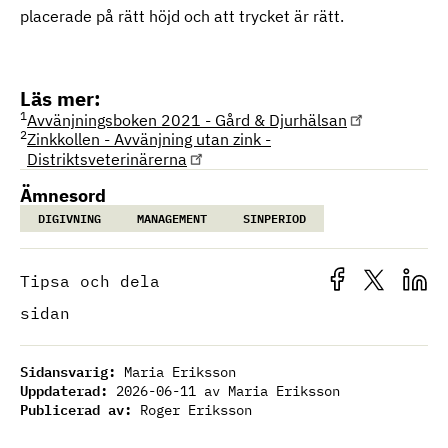
placerade på rätt höjd och att trycket är rätt.
Läs mer:
1
Avvänjningsboken 2021 - Gård & Djurhälsan
2
Zinkkollen - Avvänjning utan zink -
Distriktsveterinärerna
Ämnesord
DIGIVNING
MANAGEMENT
SINPERIOD
Tipsa och dela
sidan
Sidansvarig:
Maria Eriksson
Uppdaterad:
2026-06-11
av Maria Eriksson
Publicerad av:
Roger Eriksson