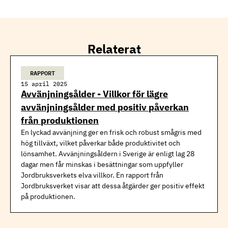
Relaterat
RAPPORT
15 april 2025
Avvänjningsålder - Villkor för lägre
avvänjningsålder med positiv påverkan
från produktionen
En lyckad avvänjning ger en frisk och robust smågris med
hög tillväxt, vilket påverkar både produktivitet och
lönsamhet. Avvänjningsåldern i Sverige är enligt lag 28
dagar men får minskas i besättningar som uppfyller
Jordbruksverkets elva villkor. En rapport från
Jordbruksverket visar att dessa åtgärder ger positiv effekt
på produktionen.