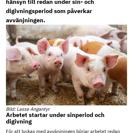
hänsyn till redan under sin- och
digivningsperiod som påverkar
avvänjningen.
Bild: Lasse Angantyr
Arbetet startar under sinperiod och
digivning
För att lyckas med avvänjningen börjar arbetet redan