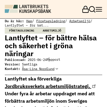
H
o
p
p
a
Du är här:
Hem
Företagsledning
Arbetsmiljö
t
Lantlyftet – för bät...
i
FÖRETAGSLEDNING
ARBETSMILJÖ
l
Lantlyftet – för bättre hälsa
l
h
och säkerhet i gröna
u
v
näringar
u
d
Publicerad:
Rapport
2025-06-24
i
Version:
Samtliga
n
Kontakt:
Åsa-Lina Nordlund
Åsa-Lina Nordlund
n
Projektledare
e
asa-
Lantlyftet ska förverkliga
h
lina@nordlundsutveckling.se
070-8250716
å
Jordbruksverkets arbetsmiljöstrategi.
l
l
Under fyra år arbetar uppdraget med att
förbättra arbetsmiljön inom Sveriges