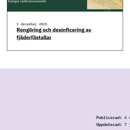
1 december 2025
Rengöring och desinficering av
fjäderfästallar
Publicerad:
4 
Uppdaterad:
7 