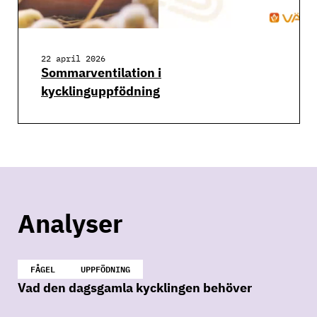
22 april 2026
Sommarventilation i
kycklinguppfödning
Analyser
FÅGEL
UPPFÖDNING
Vad den dagsgamla kycklingen behöver