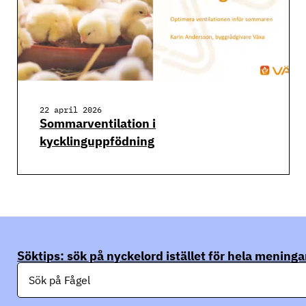
22 april 2026
Sommarventilation i
kycklinguppfödning
Söktips: sök på nyckelord istället för hela meninga
S
ö
k