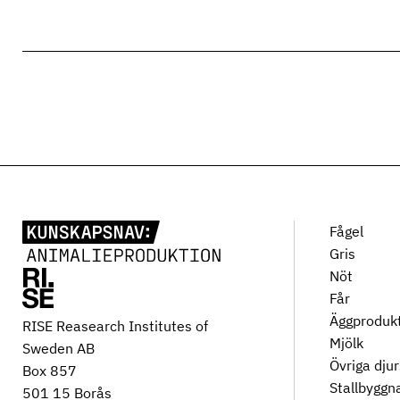
Fågel
Gris
Nöt
Får
Äggproduk
RISE Reasearch Institutes of
Mjölk
Sweden AB
Övriga dju
Box 857
Stallbyggn
501 15 Borås