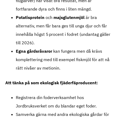
fluglarver) har visat bra resultat, men är
fortfarande dyra och finns i liten mängd.
Potatisprotein
och
majsglutenmjöl
är bra
alternativ, men får bara ges till unga djur och får
innehålla högst 5 procent i fodret (undantag gäller
till 2026).
Egna gårdsråvaror
kan fungera men då krävs
komplettering med till exempel fiskmjöl för att nå
rätt nivåer av metionin.
Att tänka på som ekologisk fjäderfäproducent:
Registrera din foderverksamhet hos
Jordbruksverket om du blandar eget foder.
Samverka gärna med andra ekologiska gårdar för