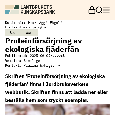
H
o
p
p
a
Du är här:
Hem
Ägg
Fågel
t
Proteinförsörjning a...
i
ÄGG
FÅGEL
l
Proteinförsörjning av
l
h
ekologiska fjäderfän
u
v
Publicerad:
Rapport
2025-06-09
u
Version:
Samtliga
d
Kontakt:
Paulina Wahlgren
i
Paulina Wahlgren
Paulina Wahlgren, expert
Ämnesansvarig fjäderfä
n
fjäderfä
paulina.wahlgren@ri.se
Skriften 'Proteinförsörjning av ekologiska
n
010 251 38 57
e
fjäderfän' finns i Jordbruksverkets
h
å
webbutik. Skriften finns att ladda ner eller
l
l
beställa hem som tryckt exemplar.