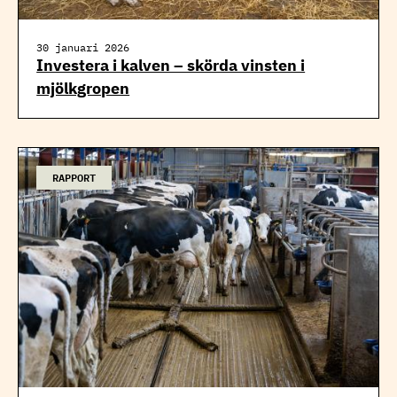
30 januari 2026
Investera i kalven – skörda vinsten i
mjölkgropen
RAPPORT