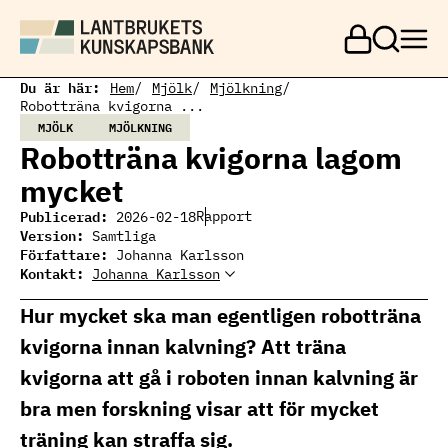
H
o
p
p
a
Du är här:
Hem
Mjölk
Mjölkning
t
Robotträna kvigorna ...
i
MJÖLK
MJÖLKNING
l
Robotträna kvigorna lagom
l
h
mycket
u
v
Publicerad:
Rapport
2026-02-18
u
Version:
Samtliga
d
Författare:
Johanna Karlsson
i
Kontakt:
Johanna Karlsson
n
n
Johanna Karlsson
johanna.karlsson@vxa.se
Hur mycket ska man egentligen robotträna
e
h
kvigorna innan kalvning? Att träna
å
l
kvigorna att gå i roboten innan kalvning är
l
bra men forskning visar att för mycket
träning kan straffa sig.