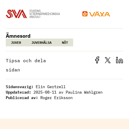
Ämnesord
JUVER
JUVERHÄLSA
NÖT
Tipsa och dela
sidan
Sidansvarig:
Elin Gertzell
Uppdaterad:
2025-08-11
av Paulina Wahlgren
Publicerad av:
Roger Eriksson