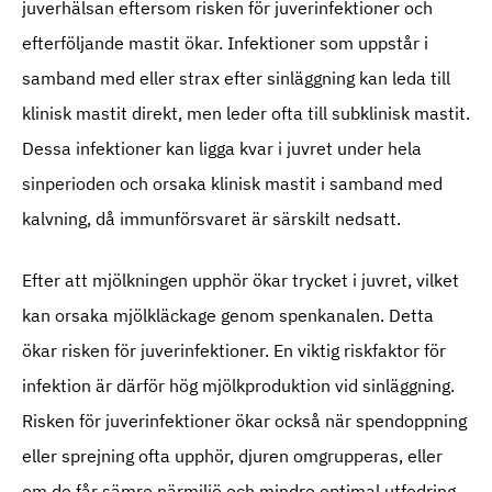
juverhälsan eftersom risken för juverinfektioner och
efterföljande mastit ökar. Infektioner som uppstår i
samband med eller strax efter sinläggning kan leda till
klinisk mastit direkt, men leder ofta till subklinisk mastit.
Dessa infektioner kan ligga kvar i juvret under hela
sinperioden och orsaka klinisk mastit i samband med
kalvning, då immunförsvaret är särskilt nedsatt.
Efter att mjölkningen upphör ökar trycket i juvret, vilket
kan orsaka mjölkläckage genom spenkanalen. Detta
ökar risken för juverinfektioner. En viktig riskfaktor för
infektion är därför hög mjölkproduktion vid sinläggning.
Risken för juverinfektioner ökar också när spendoppning
eller sprejning ofta upphör, djuren omgrupperas, eller
om de får sämre närmiljö och mindre optimal utfodring –