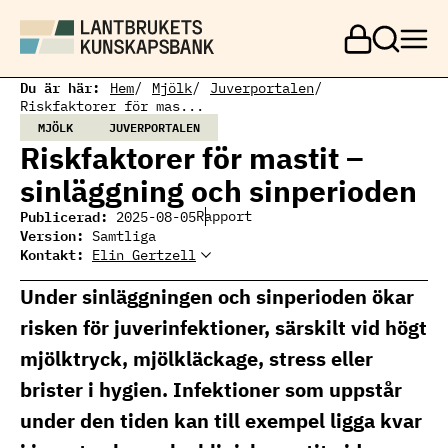
H
o
p
p
a
Du är här:
Hem
Mjölk
Juverportalen
t
Riskfaktorer för mas...
i
MJÖLK
JUVERPORTALEN
l
Riskfaktorer för mastit –
l
h
sinläggning och sinperioden
u
v
Publicerad:
Rapport
2025-08-05
u
Version:
Samtliga
d
Kontakt:
Elin Gertzell
Elin Gertzell
i
Ämnesansvarig
Elin Gertzell, expert
n
mjölkproduktion
mjölkproduktion
Under sinläggningen och sinperioden ökar
n
elin.gertzell@ri.se
e
010 516 57 74
risken för juverinfektioner, särskilt vid högt
h
å
mjölktryck, mjölkläckage, stress eller
l
l
brister i hygien. Infektioner som uppstår
under den tiden kan till exempel ligga kvar