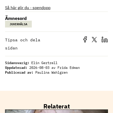
Så här gör du - spendopp
Ämnesord
JUVERHÄLSA
Tipsa och dela
sidan
Sidansvarig:
Elin Gertzell
Uppdaterad:
2026-08-03
av Frida Edman
Publicerad av:
Paulina Wahlgren
Relaterat