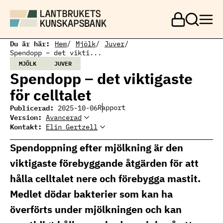
H
o
p
p
a
Du är här:
Hem
Mjölk
Juver
t
Spendopp – det vikti...
i
MJÖLK
JUVER
l
Spendopp – det viktigaste
l
h
för celltalet
u
v
Publicerad:
Rapport
2025-10-06
u
Version:
Avancerad
d
Kontakt:
Elin Gertzell
Elin Gertzell
i
Ämnesansvarig
Elin Gertzell, expert
n
mjölkproduktion
mjölkproduktion
Spendoppning efter mjölkning är den
n
elin.gertzell@ri.se
e
010 516 57 74
viktigaste förebyggande åtgärden för att
h
å
hålla celltalet nere och förebygga mastit.
l
l
Medlet dödar bakterier som kan ha
överförts under mjölkningen och kan