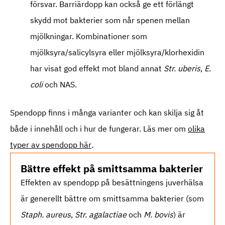
försvar. Barriärdopp kan också ge ett förlängt
skydd mot bakterier som når spenen mellan
mjölkningar. Kombinationer som
mjölksyra/salicylsyra eller mjölksyra/klorhexidin
har visat god effekt mot bland annat
Str. uberis
,
E.
coli
och NAS.
Spendopp finns i många varianter och kan skilja sig åt
både i innehåll och i hur de fungerar. Läs mer om
olika
typer av spendopp här
.
Bättre effekt på smittsamma bakterier
Effekten av spendopp på besättningens juverhälsa
är generellt bättre om smittsamma bakterier (som
Staph. aureus
,
Str. agalactiae
och
M. bovis
) är