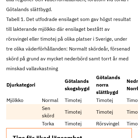
Götalands slättbygd.
Tabell 1. Det utfodrade ensilaget som gav högst resultat
till lakterande mjölkko där ensilaget bestått av
rörsvingel eller timotej på olika platser i Sverige, under
tre olika väderförhållanden: Normalt skördeår, försenad
skörd på grund av mycket nederbörd samt torrt år med
minskad vallavkastning
Götalands
Götalands
Nedr
Djurkategori
norra
skogsbygd
Norr
slättbygd
Mjölkko
Normal
Timotej
Timotej
Timo
Sen
Timotej
Timotej
Timo
skörd
Torka
Timotej
Rörsvingel
Timo
Tips för ökad lönsamhet