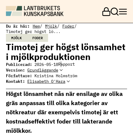
H
o
p
p
a
Du är här:
Hem
Mjölk
Foder
t
Timotej ger högst lö...
i
MJÖLK
FODER
l
Timotej ger högst lönsamhet
l
h
i mjölkproduktionen
u
v
Publicerad:
Rapport
2026-05-18
u
Version:
Grundläggande
d
Författare:
Kristina Holmström
i
Kontakt:
Elisabeth O'Hara
n
Elisabeth O'Hara
Elisabeth O'Hara
n
Ämnesansvarig nöt
elisabeth.ohara@ri.se
Högst lönsamhet nås när ensilage av olika
e
010 516 59 46
h
gräs anpassas till olika kategorier av
å
l
nötkreatur där exempelvis timotej är ett
l
kostnadseffektivt foder till lakterande
mjölkkor.