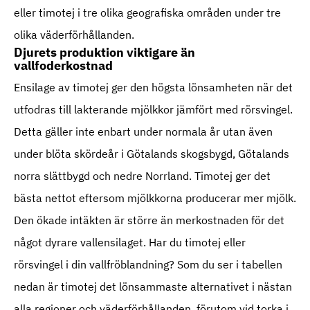
eller timotej i tre olika geografiska områden under tre
olika väderförhållanden.
Djurets produktion viktigare än
vallfoderkostnad
Ensilage av timotej ger den högsta lönsamheten när det
utfodras till lakterande mjölkkor jämfört med rörsvingel.
Detta gäller inte enbart under normala år utan även
under blöta skördeår i Götalands skogsbygd, Götalands
norra slättbygd och nedre Norrland. Timotej ger det
bästa nettot eftersom mjölkkorna producerar mer mjölk.
Den ökade intäkten är större än merkostnaden för det
något dyrare vallensilaget. Har du timotej eller
rörsvingel i din vallfröblandning? Som du ser i tabellen
nedan är timotej det lönsammaste alternativet i nästan
alla regioner och väderförhållanden, förutom vid torka i