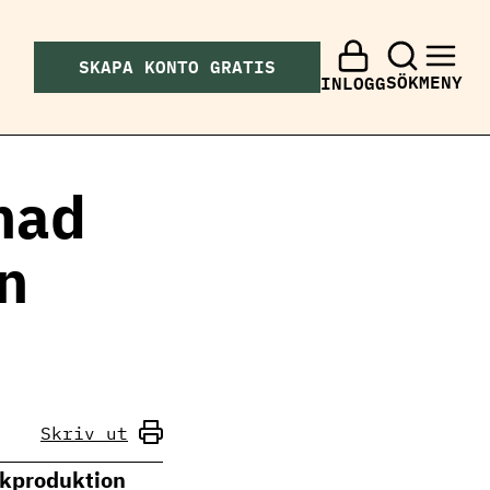
SKAPA KONTO GRATIS
SÖK
MENY
INLOGG
nad
en
Skriv ut
lkproduktion