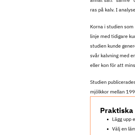
annat sätt ”sämre” d
ras på kalv. I analys
Korna i studien som h
linje med tidigare k
studien kunde genere
svår kalvning med en 
eller kon för att min
Studien publicerades
mjölkkor mellan 199
Praktiska
Lägg upp e
Välj en lä