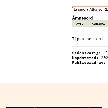
1
Espinola Alfonso R
Ämnesord
AVEL
AVELSMÅL
Tipsa och dela
Sidansvarig:
E
Uppdaterad:
20
Publicerad av