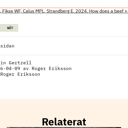
E, Fikse WF, Calus MPL, Strandberg E. 2024. How does a beef 
NÖT
 sidan
lin Gertzell
26-04-09
av Roger Eriksson
:
Roger Eriksson
Relaterat