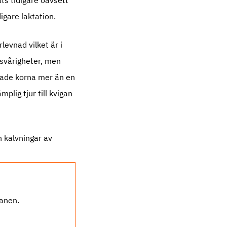
ts tidigare oavsett
digare laktation.
levnad vilket är i
ssvårigheter, men
rkade korna mer än en
mplig tjur till kvigan
n kalvningar av
lanen.