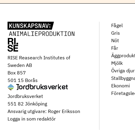
Fågel
Gris
Nöt
Får
Äggproduk
RISE Reasearch Institutes of
Mjölk
Sweden AB
Övriga dju
Box 857
Stallbyggn
501 15 Borås
Ekonomi
Företagsle
Jordbruksverket
551 82 Jönköping
Ansvarig utgivare: Roger Eriksson
Logga in som redaktör