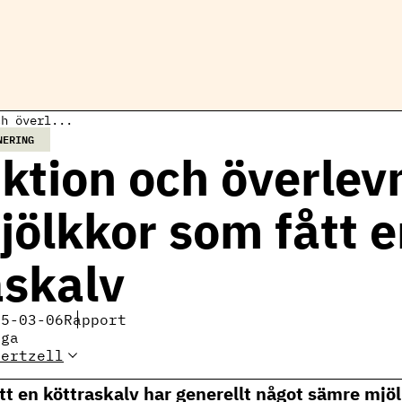
ch överl...
NERING
ktion och överlev
jölkkor som fått 
askalv
25-03-06
Rapport
iga
Gertzell
Elin Gertzell, expert
mjölkproduktion
tt en köttraskalv har generellt något sämre mjö