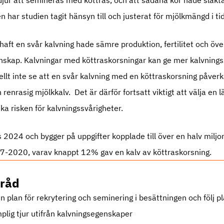
jur att semineras med köttras, och att sådana kor hade slakta
en har studien tagit hänsyn till och justerat för mjölkmängd i ti
aft en svår kalvning hade sämre produktion, fertilitet och över
unskap. Kalvningar med köttraskorsningar kan ge mer kalvning
llt inte se att en svår kalvning med en köttraskorsning påve
renrasig mjölkkalv. Det är därför fortsatt viktigt att välja en lä
ska risken för kalvningssvårigheter.
 2024 och bygger på uppgifter kopplade till över en halv miljo
7-2020, varav knappt 12% gav en kalv av köttraskorsning.
 råd
n plan för rekrytering och seminering i besättningen och följ p
mplig tjur utifrån kalvningsegenskaper