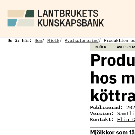
H
o
p
p
a
t
i
Du är här:
l
Hem
Mjölk
Avelsplanering
Produktion o
l
MJÖLK
AVELSPLA
h
Produ
u
v
u
hos m
d
i
n
köttr
n
e
h
å
Publicerad:
20
l
Version:
Samtl
l
Kontakt:
Elin 
Elin Gertzell
Ämnesansvarig
Mjölkkor som få
mjölkproduktion