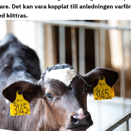
se
gare. Det kan vara kopplat till anledningen varfö
d köttras.