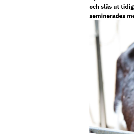
elin.gertzell@ri.
och slås ut tidi
010 516 57 74
seminerades me