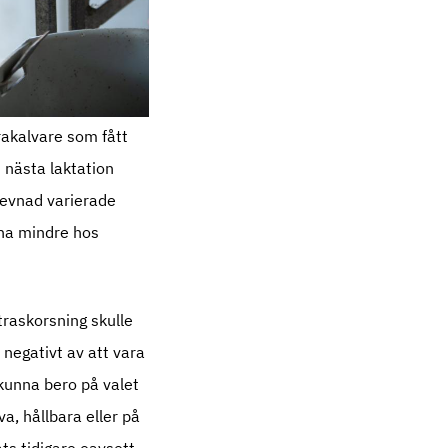
rakalvare som fått
i nästa laktation
levnad varierade
rna mindre hos
traskorsning skulle
negativt av att vara
 kunna bero på valet
a, hållbara eller på