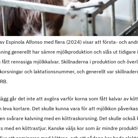
av Espinola Alfonso med flera (2024) visar att första- och and
sning generellt har sämre mjölkproduktion och slås ut tidigare 
fått renrasiga mjölkkalvar. Skillnaderna i produktion och över
korsningar och laktationsnummer, och generellt var skillnade
SRB.
ägg går det inte att avgöra varför korna som fått kalvar av köt
leva kortare. Det skulle kunna vara för att mjölkkon påverkas 
 en svårare kalvning med en köttraskorsning. Det skulle också
 med en köttrastjur. Kanske väljs kor som är mindre produktiv