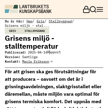
H
o
p
p
a
Du är här:
Hem
Gris
Stallbyggnad
t
Grisens miljö - stal...
i
GRIS
STALLBYGGNAD
l
Grisens miljö -
l
h
stalltemperatur
u
v
Publicerad:
Rapport
2025-04-14
u
Version:
Samtliga
d
Kontakt:
Maria Eriksson
i
Maria Eriksson
Ämnesansvarig gris
n
maria.eriksson@ri.se
För att grisen ska ges förutsättningar för
n
010-516 65 37
e
att producera – oavsett om det är i
h
å
grisningsavdelningen, slaktgrisstallet eller
l
l
däremellan, måste miljön vara optimal för
grisens termiska komfort. Det uppnås med