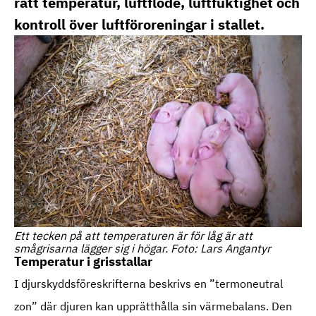
rätt temperatur, luftflöde, luftfuktighet och
kontroll över luftföroreningar i stallet.
Ett tecken på att temperaturen är för låg är att
smågrisarna lägger sig i högar. Foto: Lars Angantyr
Temperatur i grisstallar
I djurskyddsföreskrifterna beskrivs en ”termoneutral
zon” där djuren kan upprätthålla sin värmebalans. Den