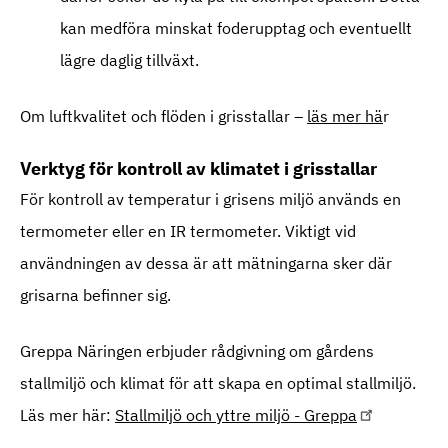
kan medföra minskat foderupptag och eventuellt
lägre daglig tillväxt.
Om luftkvalitet och flöden i grisstallar –
läs mer hä
r
Verktyg för kontroll av klimatet i grisstallar
För kontroll av temperatur i grisens miljö används en
termometer eller en IR termometer. Viktigt vid
användningen av dessa är att mätningarna sker där
grisarna befinner sig.
Greppa Näringen erbjuder rådgivning om gårdens
stallmiljö och klimat för att skapa en optimal stallmiljö.
Läs mer här:
Stallmiljö och yttre miljö - Greppa