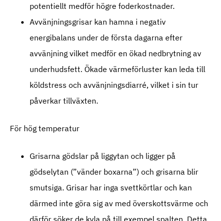
potentiellt medför högre foderkostnader.
Avvänjningsgrisar kan hamna i negativ
energibalans under de första dagarna efter
avvänjning vilket medför en ökad nedbrytning av
underhudsfett. Ökade värmeförluster kan leda till
köldstress och avvänjningsdiarré, vilket i sin tur
påverkar tillväxten.
För hög temperatur
Grisarna gödslar på liggytan och ligger på
gödselytan (”vänder boxarna”) och grisarna blir
smutsiga. Grisar har inga svettkörtlar och kan
därmed inte göra sig av med överskottsvärme och
därför söker de kyla på till exempel spalten. Detta