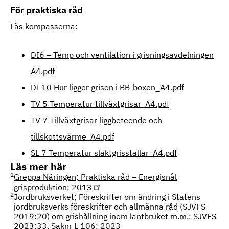
För praktiska råd
Läs kompasserna:
DI6 – Temp och ventilation i grisningsavdelningen
A4.pdf
DI 10 Hur ligger grisen i BB-boxen_A4.pdf
TV 5 Temperatur tillväxtgrisar_A4.pdf
TV 7 Tillväxtgrisar liggbeteende och
tillskottsvärme_A4.pdf
SL 7 Temperatur slaktgrisstallar_A4.pdf
Läs mer här
1
Greppa Näringen; Praktiska råd – Energisnål
grisproduktion; 2013
2
Jordbruksverket; Föreskrifter om ändring i Statens
jordbruksverks föreskrifter och allmänna råd (SJVFS
2019:20) om grishållning inom lantbruket m.m.; SJVFS
2023:33, Saknr L 106; 2023