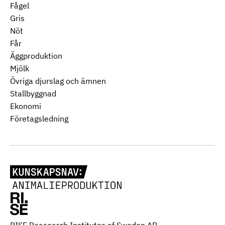
Fågel
Gris
Nöt
Får
Äggproduktion
Mjölk
Övriga djurslag och ämnen
Stallbyggnad
Ekonomi
Företagsledning
RISE Reasearch Institutes of Sweden AB