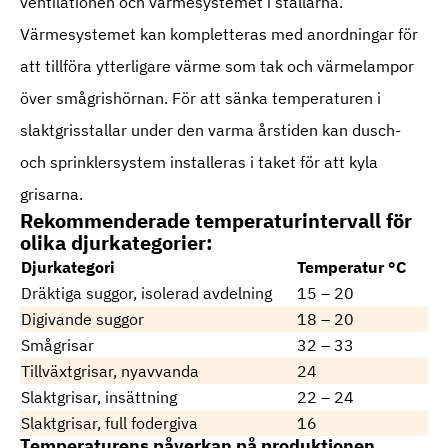
ventilationen och värmesystemet i stallarna.
Värmesystemet kan kompletteras med anordningar för
att tillföra ytterligare värme som tak och värmelampor
över smågrishörnan. För att sänka temperaturen i
slaktgrisstallar under den varma årstiden kan dusch-
och sprinklersystem installeras i taket för att kyla
grisarna.
Rekommenderade temperaturintervall för
olika djurkategorier:
Djurkategori
Temperatur °C
Dräktiga suggor, isolerad avdelning
15 – 20
Digivande suggor
18 – 20
Smågrisar
32 – 33
Tillväxtgrisar, nyavvanda
24
Slaktgrisar, insättning
22 – 24
Slaktgrisar, full fodergiva
16
Temperaturens påverkan på produktionen