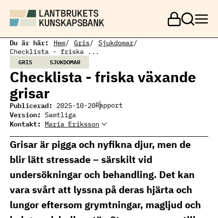
H
o
p
p
a
Du är här:
Hem
Gris
Sjukdomar
t
Checklista - friska ...
i
GRIS
SJUKDOMAR
l
Checklista - friska växande
l
h
grisar
u
v
Publicerad:
Rapport
2025-10-20
u
Version:
Samtliga
d
Kontakt:
Maria Eriksson
i
Maria Eriksson
Ämnesansvarig gris
n
maria.eriksson@ri.se
Grisar är pigga och nyfikna djur, men de
n
010-516 65 37
e
blir lätt stressade – särskilt vid
h
å
undersökningar och behandling. Det kan
l
l
vara svårt att lyssna på deras hjärta och
lungor eftersom grymtningar, magljud och