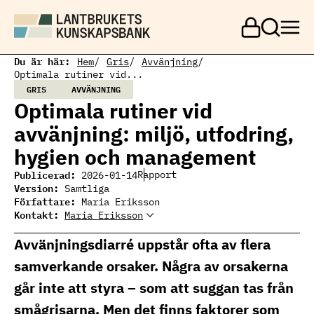
H
o
p
p
a
Du är här:
Hem
Gris
Avvänjning
t
Optimala rutiner vid...
i
GRIS
AVVÄNJNING
l
Optimala rutiner vid
l
h
avvänjning: miljö, utfodring,
u
v
hygien och management
u
d
Publicerad:
Rapport
2026-01-14
i
Version:
Samtliga
n
Författare:
Maria Eriksson
n
Kontakt:
Maria Eriksson
e
Maria Eriksson
Ämnesansvarig gris
h
maria.eriksson@ri.se
Avvänjningsdiarré uppstår ofta av flera
å
010-516 65 37
l
samverkande orsaker. Några av orsakerna
l
går inte att styra – som att suggan tas från
smågrisarna. Men det finns faktorer som