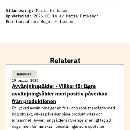
Sidansvarig:
Maria Eriksson
Uppdaterad:
2026-01-14
av Maria Eriksson
Publicerad av:
Roger Eriksson
Relaterat
RAPPORT
15 april 2025
Avvänjningsålder - Villkor för lägre
avvänjningsålder med positiv påverkan
från produktionen
En lyckad avvänjning ger en frisk och robust smågris med
hög tillväxt, vilket påverkar både produktivitet och
lönsamhet. Avvänjningsåldern i Sverige är enligt lag 28
dagar men får minskas i besättningar som uppfyller