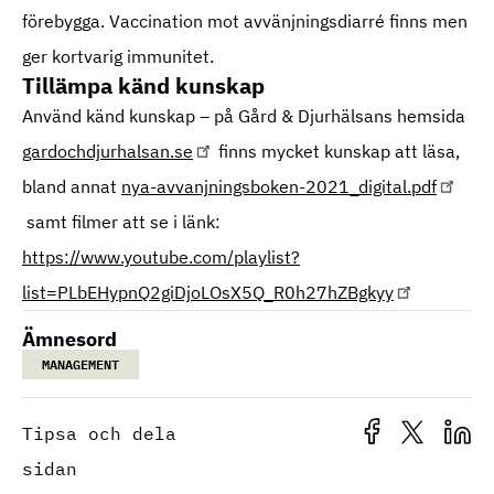
förebygga. Vaccination mot avvänjningsdiarré finns men
ger kortvarig immunitet.
Tillämpa känd kunskap
Använd känd kunskap – på Gård & Djurhälsans hemsida
gardochdjurhalsan.se
finns mycket kunskap att läsa,
bland annat
nya-avvanjningsboken-2021_digital.pdf
samt filmer att se i länk:
https://www.youtube.com/playlist?
list=PLbEHypnQ2giDjoLOsX5Q_R0h27hZBgkyy
Ämnesord
MANAGEMENT
Tipsa och dela
sidan