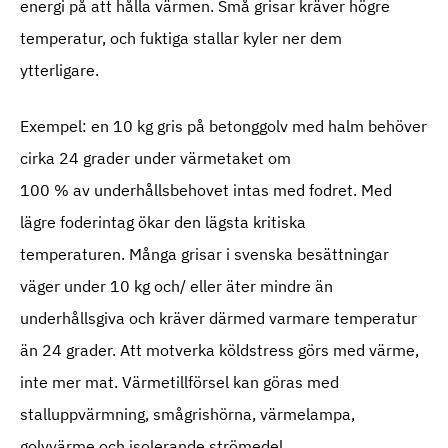
energi på att hålla värmen. Små grisar kräver högre
temperatur, och fuktiga stallar kyler ner dem
ytterligare.
Exempel: en 10 kg gris på betonggolv med halm behöver
cirka 24 grader under värmetaket om
100 % av underhållsbehovet intas med fodret. Med
lägre foderintag ökar den lägsta kritiska
temperaturen. Många grisar i svenska besättningar
väger under 10 kg och/ eller äter mindre än
underhållsgiva och kräver därmed varmare temperatur
än 24 grader. Att motverka köldstress görs med värme,
inte mer mat. Värmetillförsel kan göras med
stalluppvärmning, smågrishörna, värmelampa,
golvvärme och isolerande strömedel.