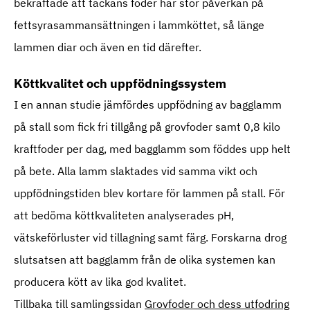
bekräftade att tackans foder har stor påverkan på
fettsyrasammansättningen i lammköttet, så länge
lammen diar och även en tid därefter.
Köttkvalitet och uppfödningssystem
I en annan studie jämfördes uppfödning av bagglamm
på stall som fick fri tillgång på grovfoder samt 0,8 kilo
kraftfoder per dag, med bagglamm som föddes upp helt
på bete. Alla lamm slaktades vid samma vikt och
uppfödningstiden blev kortare för lammen på stall. För
att bedöma köttkvaliteten analyserades pH,
vätskeförluster vid tillagning samt färg. Forskarna drog
slutsatsen att bagglamm från de olika systemen kan
producera kött av lika god kvalitet.
Tillbaka till samlingssidan
Grovfoder och dess utfodring