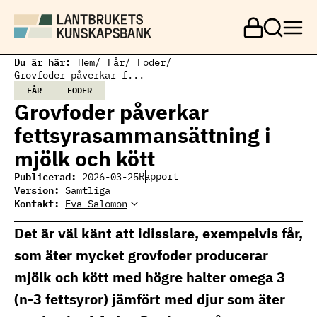
H
o
p
p
a
Du är här:
Hem
Får
Foder
t
Grovfoder påverkar f...
i
FÅR
FODER
l
Grovfoder påverkar
l
h
fettsyrasammansättning i
u
v
mjölk och kött
u
d
Publicerad:
Rapport
2026-03-25
i
Version:
Samtliga
n
Kontakt:
Eva Salomon
Eva Salomon
n
Ämnesansvarig får och
Eva Salomon
e
lamm
Det är väl känt att idisslare, exempelvis får,
h
eva.salomon@ri.se
010 516 69 61
å
som äter mycket grovfoder producerar
l
l
mjölk och kött med högre halter omega 3
(n-3 fettsyror) jämfört med djur som äter