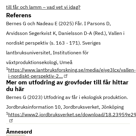
till får och lamm – vad vet vi idag?
Referens
Bernes G och Nadeau E (2025) Får. I Parsons D,
Arvidsson Segerkvist K, Danielsson D-A (Red.), Vallen i
nordiskt perspektiv (s. 163 - 171). Sveriges
lantbruksuniversitet, Institutionen för
växtproduktionsekologi, Umeå
1
https://www.lantbruksforskning.se/media/eiye3lcx/vallen-
i-nordiskt-perspektiv-2…
Mer om utfodring av grovfoder till får hittar
du här
Bernes G (2023) Utfodring av får i ekologisk produktion.
Jordbruksinformation 10, Jordbruksverket, Jönköping
1
https://www2.jordbruksverket.se/download/18.2395
Ämnesord