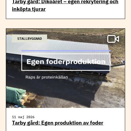
Tarby gård: Dikoåret – egen rekrytering och
inköpta tjurar
STALLBYGGNAD
11 maj 2026
Tarby gård: Egen produktion av foder