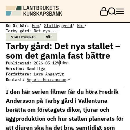
H
o
p
p
a
Du är här:
Hem
Stallbyggnad
Nöt
t
Tarby gård: Det nya ...
i
STALLBYGGNAD
NÖT
l
Tarby gård: Det nya stallet –
l
h
som det gamla fast bättre
u
v
Publicerad:
Video
2026-05-12
u
Version:
Samtliga
d
Författare:
Lars Angantyr
i
Kontakt:
Agneta Hermansson
Agneta Hermansson
n
Ämnesansvarig
n
stallbyggnation
I den här serien filmer får du höra Fredrik
e
agneta.hermansson@ri.se
h
010 516 52 74
Andersson på Tarby gård i Vallentuna
å
l
berätta om företagets dikor, tjurar och
l
äggproduktion och hur stallen planerats för
att djuren ska ha det bra, samtidigt som