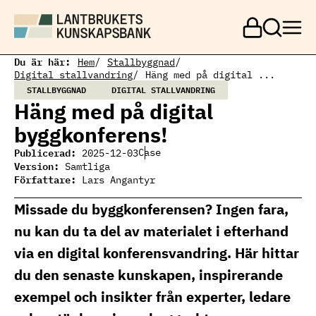
H
o
p
p
a
Du är här:
Hem
Stallbyggnad
t
Digital stallvandring
Häng med på digital ...
i
STALLBYGGNAD
DIGITAL STALLVANDRING
l
Häng med på digital
l
h
byggkonferens!
u
v
Publicerad:
Case
2025-12-03
u
Version:
Samtliga
d
Författare:
Lars Angantyr
i
n
Missade du byggkonferensen? Ingen fara,
n
e
nu kan du ta del av materialet i efterhand
h
å
via en digital konferensvandring. Här hittar
l
l
du den senaste kunskapen, inspirerande
exempel och insikter från experter, ledare