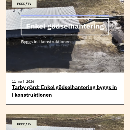
PODD/TV
11 maj 2026
Tarby gård: Enkel gödselhantering byggs in
i konstruktionen
PODD/TV