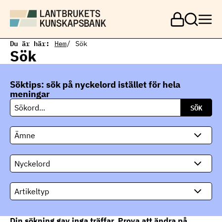
H
o
p
p
a
Du är här:
Hem
Sök
t
Sök
i
l
l
Söktips: sök på nyckelord istället för hela
h
u
meningar
v
S
u
ö
d
k
i
Ämne
n
n
e
Nyckelord
h
å
l
Artikeltyp
l
Din sökning gav inga träffar. Prova att ändra på