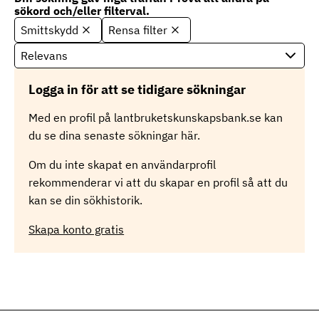
sökord och/eller filterval.
Smittskydd
Rensa filter
S
o
r
t
Logga in för att se tidigare sökningar
e
r
Med en profil på lantbruketskunskapsbank.se kan
i
du se dina senaste sökningar här.
n
g
Om du inte skapat en användarprofil
rekommenderar vi att du skapar en profil så att du
kan se din sökhistorik.
Skapa konto gratis