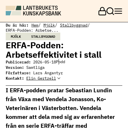
H
o
p
p
a
Du är här:
Hem
Mjölk
Stallbyggnad
t
ERFA-Podden: Arbetse...
i
MJÖLK
STALLBYGGNAD
l
ERFA-Podden:
l
h
Arbetseffektivitet i stall
u
v
Publicerad:
Podd
2026-05-18
u
Version:
Samtliga
d
Författare:
Lars Angantyr
i
Kontakt:
Elin Gertzell
Elin Gertzell
n
Ämnesansvarig
Elin Gertzell, expert
n
mjölkproduktion
mjölkproduktion
I ERFA-podden pratar Sebastian Lundin
e
elin.gertzell@ri.se
h
010 516 57 74
från Växa med Vendela Jonasson, Ko-
å
l
Veterinären i Västerbotten. Vendela
l
kommer att dela med sig av erfarenheter
från en serie ERFA-träffar med