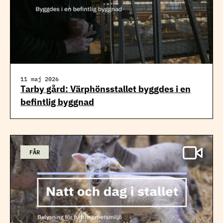
11 maj 2026
Tarby gård: Värphönsstallet byggdes i en
befintlig byggnad
FÅR