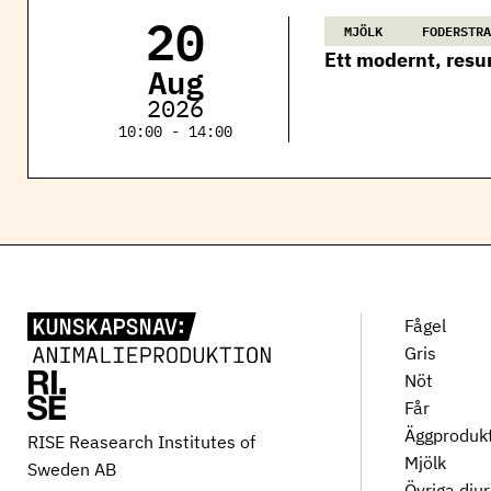
20
MJÖLK
FODERSTRA
Ett modernt, resur
Aug
2026
10:00 - 14:00
Fågel
Gris
Nöt
Får
Äggproduk
RISE Reasearch Institutes of
Mjölk
Sweden AB
Övriga dju