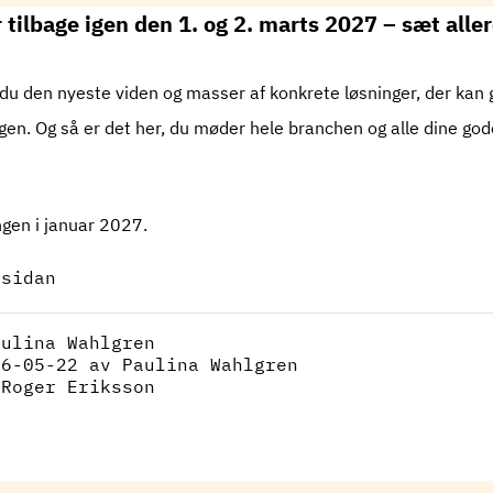
tilbage igen den 1. og 2. marts 2027 – sæt aller
u den nyeste viden og masser af konkrete løsninger, der kan g
en. Og så er det her, du møder hele branchen og alle dine god
ingen i januar 2027.
 sidan
aulina Wahlgren
26-05-22
av Paulina Wahlgren
:
Roger Eriksson