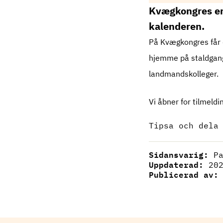
Kvægkongres er 
kalenderen.
På Kvægkongres får d
hjemme på staldgang
landmandskolleger.
Vi åbner for tilmeld
Tipsa och dela
Sidansvarig:
P
Uppdaterad:
20
Publicerad av