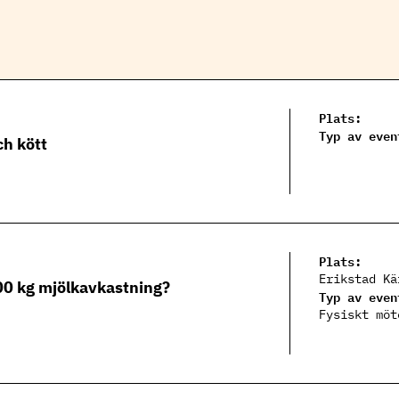
Plats:
Typ av even
ch kött
Plats:
Erikstad Kä
00 kg mjölkavkastning?
Typ av even
Fysiskt möt