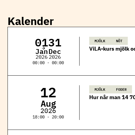
Kalender
01
31
MJÖLK
NÖT
ViLA-kurs mjölk o
Jan
Dec
2026
2026
00:00 - 00:00
12
MJÖLK
FODER
Hur når man 14 7
Aug
2026
18:00 - 20:00