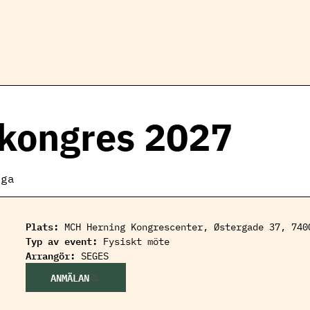
kongres 2027
t
iga
Plats:
MCH Herning Kongrescenter, Østergade 37, 740
Typ av event:
Fysiskt möte
Arrangör:
SEGES
ANMÄLAN