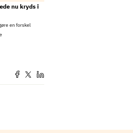
ede nu kryds i
øre en forskel
e