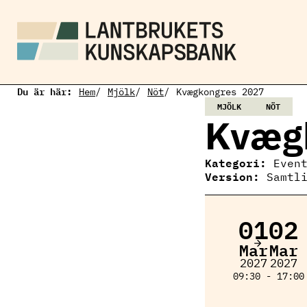
H
o
p
p
a
t
i
Du är här:
l
Hem
Mjölk
Nöt
Kvægkongres 2027
l
MJÖLK
NÖT
h
Kvæg
u
v
u
Kategori:
Even
d
Version:
Samtl
i
n
n
e
01
02
h
å
Mar
Mar
l
2027
2027
l
09:30 - 17:00