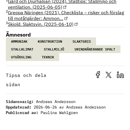
Gård och Djurhälsan (2024). Stalltips: Stallmiljö och
ventilation. (2025-06-05)
2
Greppa Näringen (2021). Checklista – risker och förslag
till motåtgärder: Ammon…
3
Skiold. Slaktsvin. (2025-06-10)
Ämnesord
AMMONIAK
KONSTRUKTION
SLAKTGRIS
STALLKLIMAT
STALLMILJÖ
URINDRÄNERANDE SPALT
UTGÖDSLING
TEKNIK
Tipsa och dela
sidan
Sidansvarig:
Andreas Andersson
Uppdaterad:
2026-06-26
av Andreas Andersson
Publicerad av:
Paulina Wahlgren