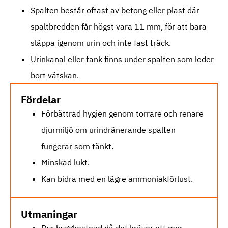
Spalten består oftast av betong eller plast där
spaltbredden får högst vara 11 mm, för att bara
släppa igenom urin och inte fast träck.
Urinkanal eller tank finns under spalten som leder
bort vätskan.
Fördelar
Förbättrad hygien genom torrare och renare
djurmiljö om urindränerande spalten
fungerar som tänkt.
Minskad lukt.
Kan bidra med en lägre ammoniakförlust.
Utmaningar
Dyr byggkostnad då det kräver ett mer