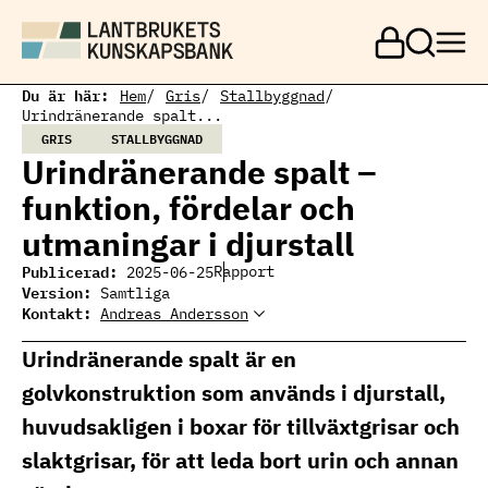
H
o
p
p
a
Du är här:
Hem
Gris
Stallbyggnad
t
Urindränerande spalt...
i
GRIS
STALLBYGGNAD
l
Urindränerande spalt –
l
h
funktion, fördelar och
u
v
utmaningar i djurstall
u
d
Publicerad:
Rapport
2025-06-25
i
Version:
Samtliga
n
Kontakt:
Andreas Andersson
Andreas Andersson
n
Andreas Andersson, Expert
Ämnesansvarig stallbygg
e
Stallbygg
andreas.l.andersson@ri.se
Urindränerande spalt är en
h
079-023 14 90
å
golvkonstruktion som används i djurstall,
l
l
huvudsakligen i boxar för tillväxtgrisar och
slaktgrisar, för att leda bort urin och annan