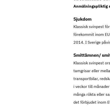
Anmälningspliktig 
Sjukdom
Klassisk svinpest fö
förekommit inom EU m
2014. I Sverige påv
Smittämnen/ smi
Klassisk svinpest or
tamgrisar eller mella
transportbilar, reds
i veckor till månader
många rökta eller sa
det förbjudet inom E