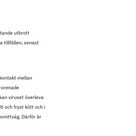
ttande utbrott
tillfällen, senast
tkontakt mellan
örorenade
kan viruset överleva
t och fryst kött och i
smittväg. Därför är