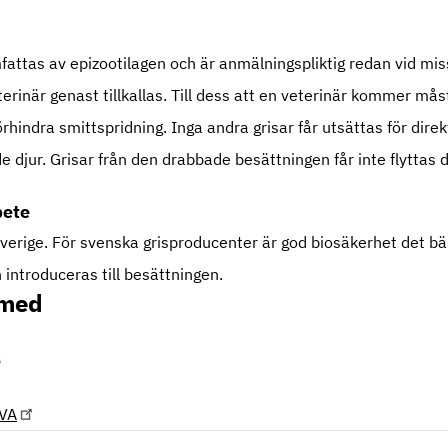
fattas av epizootilagen och är anmälningspliktig redan vid mis
rinär genast tillkallas. Till dess att en veterinär kommer må
örhindra smittspridning. Inga andra grisar får utsättas för direkt
 djur. Grisar från den drabbade besättningen får inte flyttas d
bete
 Sverige. För svenska grisproducenter är god biosäkerhet det bä
 introduceras till besättningen.
 med
SVA