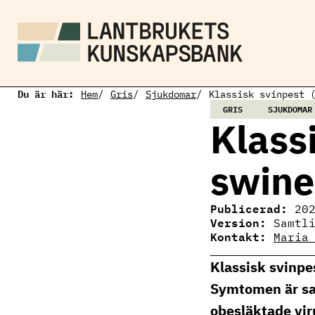
H
o
p
p
a
t
i
Du är här:
l
Hem
Gris
Sjukdomar
Klassisk svinpest 
l
GRIS
SJUKDOMAR
h
Klassi
u
v
u
swine
d
i
n
Publicerad:
n
20
Version:
e
Samtl
h
Kontakt:
Maria
å
Maria Eriksson
l
Ämnesansvarig 
Klassisk svinpe
l
maria.eriksson@
010-516 65 37
Symtomen är sa
obesläktade vir