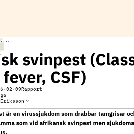
(C...
sk svinpest (Class
 fever, CSF)
26-02-09
Rapport
iga
 Eriksson
gris
st är en virussjukdom som drabbar tamgrisar och
ri.se
mma som vid afrikansk svinpest men sjukdoma
us.