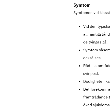
Symtom
Symtomen vid klassis
Vid den typisk
allmäntillstånd
de tvingas gå.
Symtom såsom k
också ses.
Röd-lila områd
svinpest.
Dödligheten ka
Det förekommer
framträdande t
ökad sjukdomsf