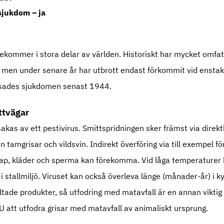
sjukdom – ja
rekommer i stora delar av världen. Historiskt har mycket omfa
en under senare år har utbrott endast förkommit vid enstaka 
isades sjukdomen senast 1944.
ttvägar
sakas av ett pestivirus. Smittspridningen sker främst via direk
n tamgrisar och vildsvin. Indirekt överföring via till exempel f
kap, kläder och sperma kan förekomma. Vid låga temperaturer 
 i stallmiljö. Viruset kan också överleva länge (månader-år) i kyl
ltade produkter, så utfodring med matavfall är en annan viktig 
U att utfodra grisar med matavfall av animaliskt ursprung.