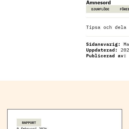
Ämnesord
DJURFLÖDE
FÖRE
Tipsa och dela
Sidansvarig:
M
Uppdaterad:
20
Publicerad av
RAPPORT
9 februari 2026