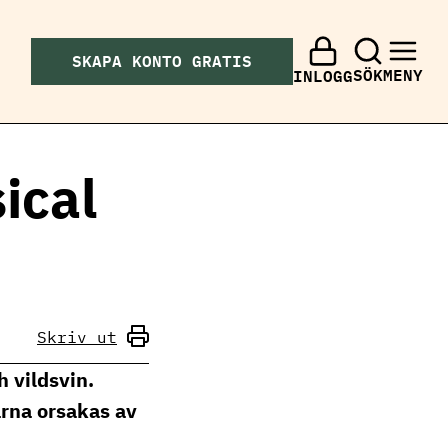
SKAPA KONTO GRATIS
SÖK
MENY
INLOGG
ical
Skriv ut
 vildsvin.
rna orsakas av