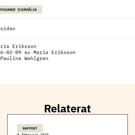
BYGGANDE DJURHÄLSA
 sidan
aria Eriksson
26-02-09
av Maria Eriksson
:
Paulina Wahlgren
Relaterat
RAPPORT
9 februari 2026