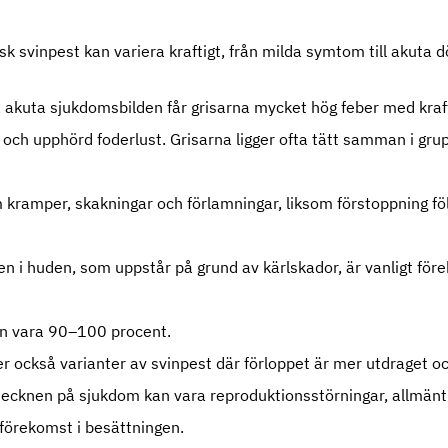
k svinpest kan variera kraftigt, från milda symtom till akuta d
a akuta sjukdomsbilden får grisarna mycket hög feber med kraft
 och upphörd foderlust. Grisarna ligger ofta tätt samman i gru
ramper, skakningar och förlamningar, liksom förstoppning följ
en i huden, som uppstår på grund av kärlskador, är vanligt fö
n vara 90–100 procent.
 också varianter av svinpest där förloppet är mer utdraget o
ecknen på sjukdom kan vara reproduktionsstörningar, allmänt 
örekomst i besättningen.