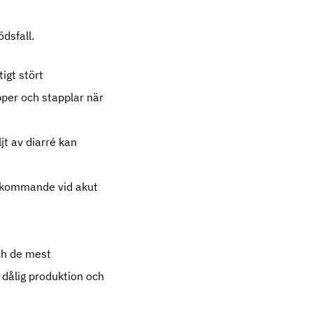
ödsfall.
igt stört
pper och stapplar när
t av diarré kan
rekommande vid akut
ch de mest
dålig produktion och