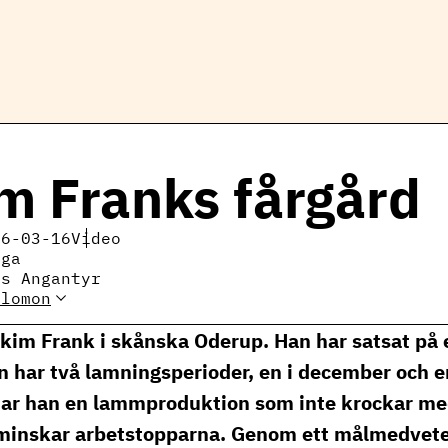
m Franks fårgård
26-03-16
Video
iga
rs Angantyr
alomon
Eva Salomon
får och
oakim Frank i skånska Oderup. Han har satsat på
.se
 har två lamningsperioder, en i december och en
 har han en lammproduktion som inte krockar m
 minskar arbetstopparna. Genom ett målmedvete