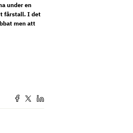
mma under en
fårstall. I det
obbat men att