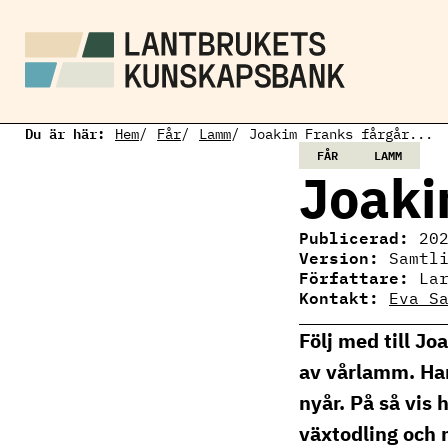
H
o
p
p
a
t
i
Du är här:
l
Hem
Får
Lamm
Joakim Franks fårgår...
l
FÅR
LAMM
h
Joaki
u
v
u
Publicerad:
20
d
Version:
Samtl
i
Författare:
La
n
Kontakt:
n
Eva S
Eva Salomon
e
Ämnesansvarig 
h
Följ med till J
lamm
å
eva.salomon@ri
av vårlamm. Han
l
010 516 69 61
l
nyår. På så vis
växtodling och