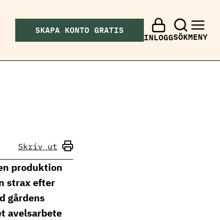
SKAPA KONTO GRATIS
SÖK
MENY
INLOGG
Skriv ut
 en produktion
 strax efter
ed gårdens
t avelsarbete