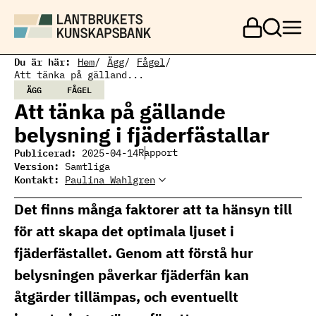
H
o
p
p
a
Du är här:
Hem
Ägg
Fågel
t
Att tänka på gälland...
i
ÄGG
FÅGEL
l
Att tänka på gällande
l
h
belysning i fjäderfästallar
u
v
Publicerad:
Rapport
2025-04-14
u
Version:
Samtliga
d
Kontakt:
Paulina Wahlgren
i
Paulina Wahlgren
Paulina Wahlgren, expert
Ämnesansvarig fjäderfä
n
fjäderfä
paulina.wahlgren@ri.se
Det finns många faktorer att ta hänsyn till
n
010 251 38 57
e
för att skapa det optimala ljuset i
h
å
fjäderfästallet. Genom att förstå hur
l
l
belysningen påverkar fjäderfän kan
åtgärder tillämpas, och eventuellt