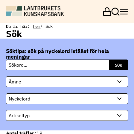
H
o
p
p
a
Du är här:
Hem
Sök
t
Sök
i
l
l
Söktips: sök på nyckelord istället för hela
h
u
meningar
v
S
u
ö
d
k
i
Ämne
n
n
e
Nyckelord
h
å
l
Artikeltyp
l
Antal träffar :
19