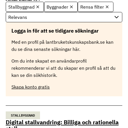
Stallbyggnad
Byggnader
Rensa filter
S
o
r
t
Logga in för att se tidigare sökningar
e
r
Med en profil på lantbruketskunskapsbank.se kan
i
du se dina senaste sökningar här.
n
g
Om du inte skapat en användarprofil
rekommenderar vi att du skapar en profil så att du
kan se din sökhistorik.
Skapa konto gratis
STALLBYGGNAD
Digital stallvandring: Billiga och rationella