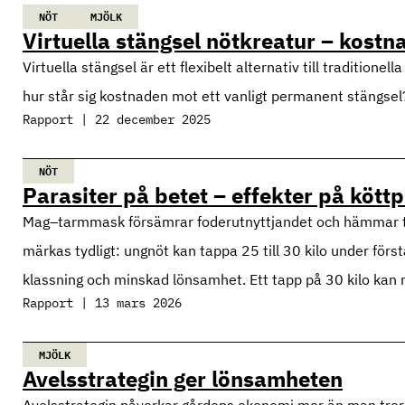
NÖT
MJÖLK
Virtuella stängsel nötkreatur – kost
Virtuella stängsel är ett flexibelt alternativ till traditione
hur står sig kostnaden mot ett vanligt permanent stängse
Rapport | 22 december 2025
NÖT
Parasiter på betet – effekter på kött
Mag–tarmmask försämrar foderutnyttjandet och hämmar till
märkas tydligt: ungnöt kan tappa 25 till 30 kilo under förs
klassning och minskad lönsamhet. Ett tapp på 30 kilo kan 
Rapport | 13 mars 2026
MJÖLK
Avelsstrategin ger lönsamheten
Avelsstrategin påverkar gårdens ekonomi mer än man tror.