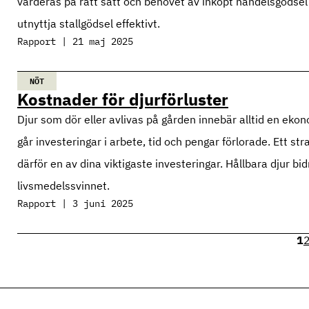
värderas på rätt sätt och behovet av inköpt handelsgödsel 
utnyttja stallgödsel effektivt.
Rapport | 21 maj 2025
NÖT
Kostnader för djurförluster
Djur som dör eller avlivas på gården innebär alltid en ekono
går investeringar i arbete, tid och pengar förlorade. Ett st
därför en av dina viktigaste investeringar. Hållbara djur bi
livsmedelssvinnet.
Rapport | 3 juni 2025
1