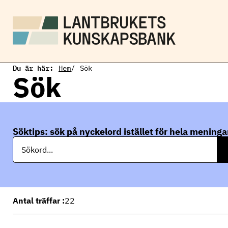
H
o
p
p
a
t
i
Du är här:
l
Hem
Sök
Sök
l
h
u
v
u
d
Söktips: sök på nyckelord istället för hela meninga
i
S
n
ö
n
k
e
h
å
l
l
Antal träffar :
22