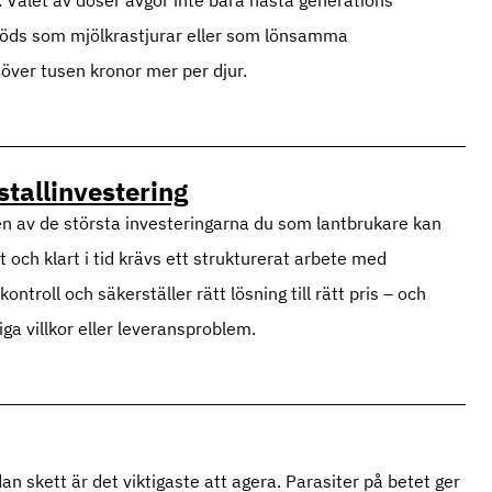
 föds som mjölkrastjurar eller som lönsamma
 över tusen kronor mer per djur.
stallinvestering
r en av de största investeringarna du som lantbrukare kan
vt och klart i tid krävs ett strukturerat arbete med
troll och säkerställer rätt lösning till rätt pris – och
iga villkor eller leveransproblem.
n skett är det viktigaste att agera. Parasiter på betet ger