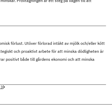
minskar. Provtagningen är ett steg på vägen till att
misk förlust. Utöver förlorad intäkt av mjölk och/eller kött
rategiskt och proaktivt arbete för att minska dödligheten är
drar positivt både till gårdens ekonomi och att minska
2
3