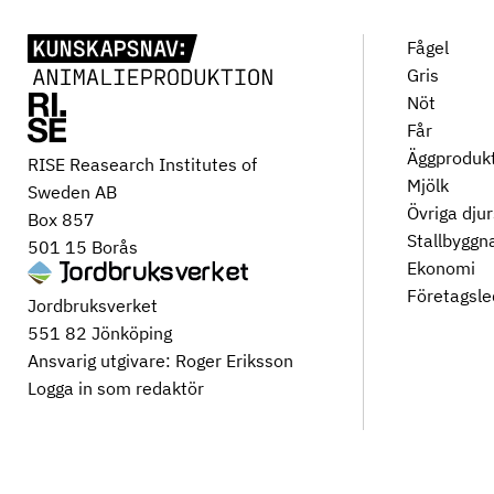
Fågel
Gris
Nöt
Får
Äggproduk
RISE Reasearch Institutes of
Mjölk
Sweden AB
Övriga dju
Box 857
Stallbyggn
501 15 Borås
Ekonomi
Företagsle
Jordbruksverket
551 82 Jönköping
Ansvarig utgivare: Roger Eriksson
Logga in som redaktör