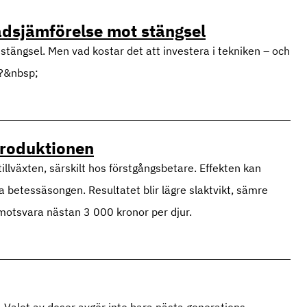
nadsjämförelse mot stängsel
lla stängsel. Men vad kostar det att investera i tekniken – och
l?&nbsp;
produktionen
växten, särskilt hos förstgångsbetare. Effekten kan
ta betessäsongen. Resultatet blir lägre slaktvikt, sämre
motsvara nästan 3 000 kronor per djur.
 Valet av doser avgör inte bara nästa generations