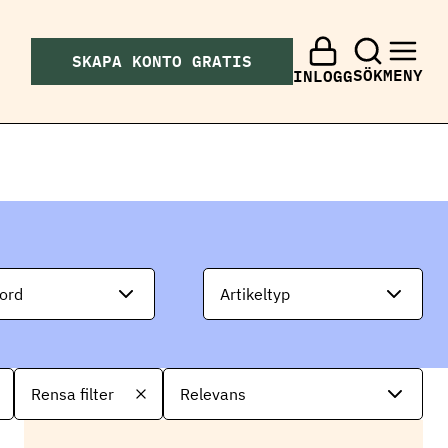
SKAPA KONTO GRATIS
SÖK
MENY
INLOGG
ord
Artikeltyp
S
Rensa filter
o
r
t
e