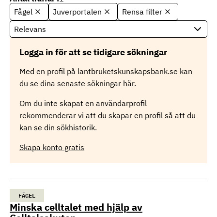
Fågel
Juverportalen
Rensa filter
S
o
r
t
Logga in för att se tidigare sökningar
e
r
Med en profil på lantbruketskunskapsbank.se kan
i
du se dina senaste sökningar här.
n
g
Om du inte skapat en användarprofil
rekommenderar vi att du skapar en profil så att du
kan se din sökhistorik.
Skapa konto gratis
FÅGEL
Minska celltalet med hjälp av