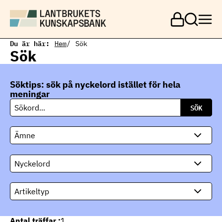
H
o
p
p
a
Du är här:
Hem
Sök
t
Sök
i
l
l
Söktips: sök på nyckelord istället för hela
h
u
meningar
v
S
u
ö
d
k
i
Ämne
n
n
e
Nyckelord
h
å
l
Artikeltyp
l
Antal träffar :
1